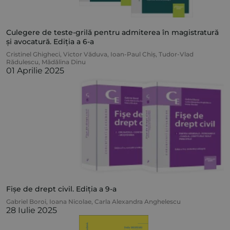
Culegere de teste-grilă pentru admiterea în magistratură
și avocatură. Ediția a 6-a
Cristinel Ghigheci
,
Victor Văduva
,
Ioan-Paul Chiș
,
Tudor-Vlad
Rădulescu
,
Mădălina Dinu
01 Aprilie 2025
Fișe de drept civil. Ediția a 9-a
Gabriel Boroi
,
Ioana Nicolae
,
Carla Alexandra Anghelescu
28 Iulie 2025