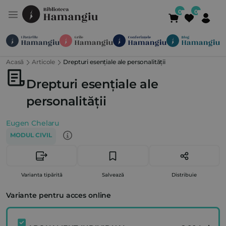
Acasă
Articole
Drepturi esențiale ale personalității
Module
Publicații
Abonamente
Suport
Contact
Newsletter
021 336 01 25
(L-V 09:00-
Drepturi esențiale ale
personalității
Eugen Chelaru
MODUL CIVIL
Varianta tipărită
Salvează
Distribuie
Variante pentru acces online