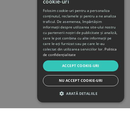
cookie-uri
Folosim cookie-uri pentru a personaliza
conținutul, reclamele și pentru a ne analiza
traficul. De asemenea, împărtășim
informații despre utilizarea site-ului nostru
cu partenerii noștri de publicitate și analiză,
care le pot combina cu alte informații pe
care le-ați furnizat sau pe care le-au
colectat din utilizarea serviciilor lor.
Politica
de confidențialitate
ACCEPT COOKIE-URI
NU ACCEPT COOKIE-URI
ARATĂ DETALIILE
STRICT NECESARE
DE PERFORMANȚĂ
DE TARGETARE