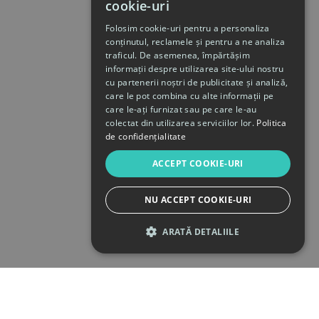
cookie-uri
Folosim cookie-uri pentru a personaliza
conținutul, reclamele și pentru a ne analiza
traficul. De asemenea, împărtășim
informații despre utilizarea site-ului nostru
cu partenerii noștri de publicitate și analiză,
care le pot combina cu alte informații pe
care le-ați furnizat sau pe care le-au
colectat din utilizarea serviciilor lor.
Politica
de confidențialitate
ACCEPT COOKIE-URI
NU ACCEPT COOKIE-URI
ARATĂ DETALIILE
STRICT NECESARE
DE PERFORMANȚĂ
DE TARGETARE