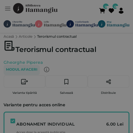
Acasă
Articole
Terorismul contractual
Module
Publicații
Abonamente
Suport
Contact
Newsletter
021 336 01 25
(L-V 09:00-
Terorismul contractual
Gheorghe Piperea
MODUL AFACERI
Varianta tipărită
Salvează
Distribuie
Variante pentru acces online
ABONAMENT INDIVIDUAL
6.00 Lei
Acces doar la această publicație