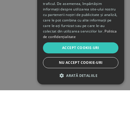
traficul. De asemenea, împărtășim
informații despre utilizarea site-ului nostru
cu partenerii noștri de publicitate și analiză,
care le pot combina cu alte informații pe
care le-ați furnizat sau pe care le-au
colectat din utilizarea serviciilor lor.
Politica
de confidențialitate
ACCEPT COOKIE-URI
NU ACCEPT COOKIE-URI
ARATĂ DETALIILE
STRICT NECESARE
DE PERFORMANȚĂ
DE TARGETARE
DE FUNCŢIONALITATE