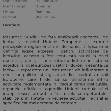
Data apariției
05 Iunie 2020
Număr pagini
11 pagini
Limba
Romana
Format
PDF online
Descriere
Rezumat: Studiul de față analizează conceptul de
lobby la nivelul Uniunii Europene și expune
principalele reglementări în domeniu. În lipsa unei
definiții legale exprese pentru activitatea de
lobbying, aceasta a fost conturată totuși la nivel
doctrinar, dar și prin intermediul unor acte și
acorduri la nivel european, reținându-se, în esență, că
lobby-ul reprezintă un instrument de influențare a
deciziilor politice și legislative din cadrul Uniunii
Europene, care tinde să se transforme într-o
activitate reglementată în cadrul căreia instituțiile,
organele, oficiile și agențiile Uniunii trebuie să-și
îndeplinească atribuțiile în limitele competențelor
stabilite prin Tratate în vederea adoptării legislației
specifice cât mai aproape de cetățeni.