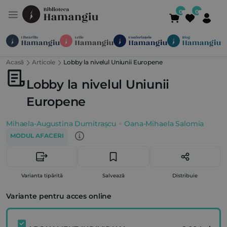
Acasă
Articole
Lobby la nivelul Uniunii Europene
Module
Publicații
Abonamente
Suport
Contact
Newsletter
021 336 01 25
(L-V 09:00-
Lobby la nivelul Uniunii
Europene
Mihaela-Augustina Dumitrașcu
Oana-Mihaela Salomia
MODUL AFACERI
Varianta tipărită
Salvează
Distribuie
Variante pentru acces online