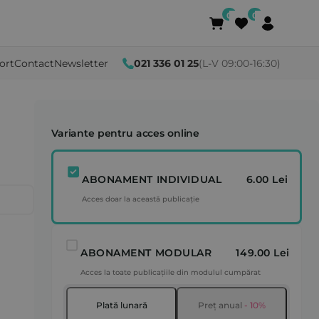
ort
Contact
Newsletter
021 336 01 25
(L-V 09:00-16:30)
Variante pentru acces online
ABONAMENT INDIVIDUAL
6.00 Lei
Acces doar la această publicație
ABONAMENT MODULAR
149.00 Lei
Acces la toate publicațiile din modulul cumpărat
Plată lunară
Preț anual
- 10%