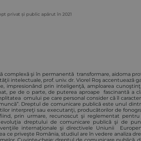
t privat și public apărut în 2021
ă complexă şi în permanentă transformare, aidoma prof.
ăţii intelectuale, prof. univ. dr. Viorel Roş accentuează g
tice, impresionând prin inteligenţă, amploarea cunoştinţ
nat, pe de o parte, de puterea aproape fascinantă a clar
 simplitatea omului pe care personal consider că îl caracte
 din muncă”. Dreptul de comunicare publică este unul dint
ştilor interpreţi sau executanţi, producătorilor de fonog
fiind, prin urmare, recunoscut şi reglementat pentru
ză evoluţia dreptului de comunicare publică şi de pun
onvenţiile internaţionale şi directivele Uniunii Europe
ea ce priveşte România, studiul are în vedere analiza dr
melor. Cuvinte‑cheie: dreptul de comunicare publică, d