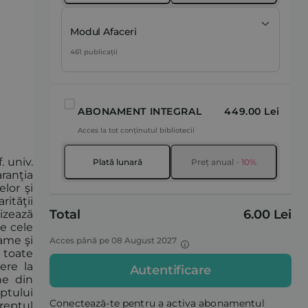
Modul Afaceri
461 publicații
ABONAMENT INTEGRAL
449.00 Lei
Acces la tot conținutul bibliotecii
 univ.
Plată lunară
Preț anual
- 10%
aranţia
elor şi
ităţii
Total
6.00 Lei
rizează
re cele
rame şi
Acces până pe 08 August 2027
 toate
ere la
Autentificare
ne din
eptului
Conectează-te pentru a activa abonamentul
reptul