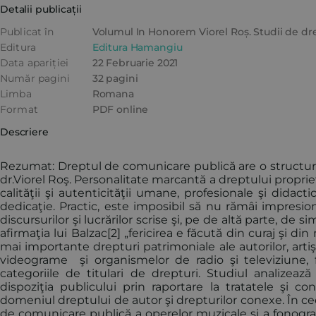
Detalii publicații
Publicat în
Volumul In Honorem Viorel Roș. Studii de drep
Editura
Editura Hamangiu
Data apariției
22 Februarie 2021
Număr pagini
32 pagini
Limba
Romana
Format
PDF online
Descriere
Rezumat: Dreptul de comunicare publică are o structur
dr.Viorel Roş. Personalitate marcantă a dreptului propriet
calităţii şi autenticităţii umane, profesionale şi didac
dedicaţie. Practic, este imposibil să nu rămâi impresio
discursurilor şi lucrărilor scrise şi, pe de altă parte, de
afirmaţia lui Balzac[2] „fericirea e făcută din curaj şi
mai importante drepturi patrimoniale ale autorilor, arti
videograme şi organismelor de radio şi televiziune, 
categoriile de titulari de drepturi. Studiul analizea
dispoziţia publicului prin raportare la tratatele şi c
domeniul dreptului de autor şi drepturilor conexe. În ce
de comunicare publică a operelor muzicale şi a fonogra