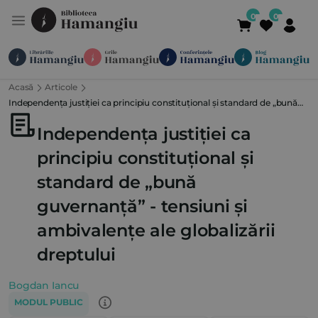
Acasă
Articole
Module
Publicații
Abonamente
Independența justiției ca principiu constituțional și standard de „bună
Suport
Contact
Newsletter
021 336 01 25
(L-V 09:00-
guvernanță” - tensiuni și ambivalențe ale globalizării dreptului
Independența justiției ca
principiu constituțional și
standard de „bună
guvernanță” - tensiuni și
ambivalențe ale globalizării
dreptului
Bogdan Iancu
MODUL PUBLIC