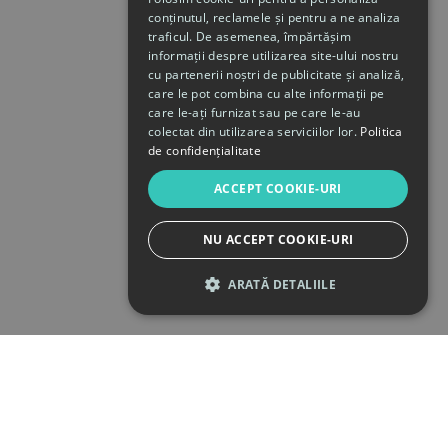
conținutul, reclamele și pentru a ne analiza
traficul. De asemenea, împărtășim
informații despre utilizarea site-ului nostru
cu partenerii noștri de publicitate și analiză,
care le pot combina cu alte informații pe
care le-ați furnizat sau pe care le-au
colectat din utilizarea serviciilor lor.
Politica
de confidențialitate
ACCEPT COOKIE-URI
NU ACCEPT COOKIE-URI
ARATĂ DETALIILE
STRICT NECESARE
DE PERFORMANȚĂ
DE TARGETARE
DE FUNCŢIONALITATE