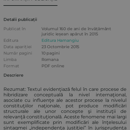
Detalii publicații
Publicat în
Volumul 160 de ani de învățământ
juridic ieșean apărut în 2015
Editura
Editura Hamangiu
Data apariției
23 Octombrie 2015
Număr pagini
10 pagini
Limba
Romana
Format
PDF online
Descriere
Rezumat: Textul evidenţiază felul în care procese de
hibridizare conceptuală la nivel internaţional,
asociate cu influenţe ale acestor procese la nivelul
constituţiilor naţionale, pot produce modificări
structurale ale unor concepte şi instituţii de
relevanţă constituţională. Aceste fenomene mai largi
sunt exemplificate prin modificări ale înţelesului
sintagmei „independenţa justiţiei” în jurisprudenţa