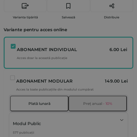
Varianta tipărită
Salvează
Distribuie
Variante pentru acces online
ABONAMENT INDIVIDUAL
6.00 Lei
Acces doar la această publicație
ABONAMENT MODULAR
149.00 Lei
Acces la toate publicațiile din modulul cumpărat
Plată lunară
Preț anual
- 10%
Modul Public
577 publicații