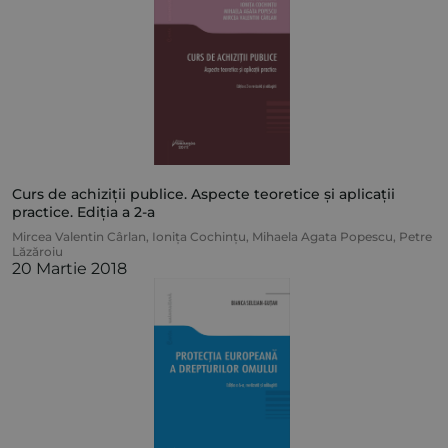
Curs de achiziții publice. Aspecte teoretice și aplicații
practice. Ediția a 2-a
Mircea Valentin Cârlan
,
Ionița Cochințu
,
Mihaela Agata Popescu
,
Petre
Lăzăroiu
20 Martie 2018