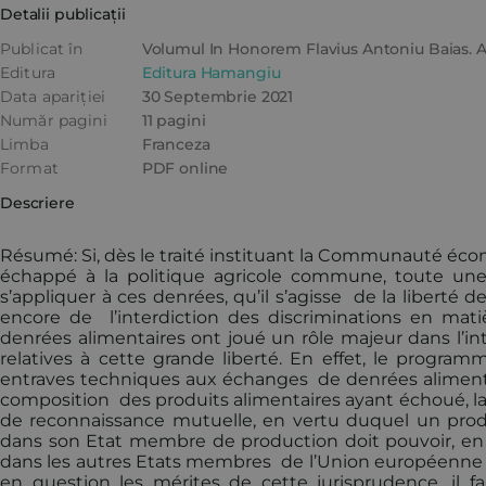
Detalii publicații
Publicat în
Volumul In Honorem Flavius Antoniu Baias. A
Editura
Editura Hamangiu
Data apariției
30 Septembrie 2021
Număr pagini
11 pagini
Limba
Franceza
Format
PDF online
Descriere
Résumé: Si, dès le traité instituant la Communauté éc
échappé à la politique agricole commune, toute une 
s’appliquer à ces denrées, qu’il s’agisse de la liberté
encore de l’interdiction des discriminations en matière
denrées alimentaires ont joué un rôle majeur dans l’inte
relatives à cette grande liberté. En effet, le program
entraves techniques aux échanges de denrées alimentai
composition des produits alimentaires ayant échoué, la C
de reconnaissance mutuelle, en vertu duquel un produ
dans son Etat membre de production doit pouvoir, en p
dans les autres Etats membres de l’Union européenne (j
en question les mérites de cette jurisprudence, il 