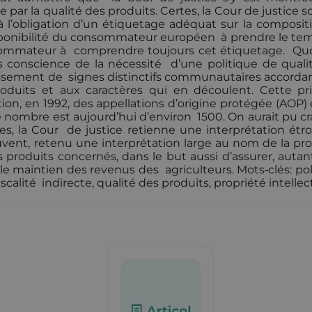
 par la qualité des produits. Certes, la Cour de justice
 à l’obligation d’un étiquetage adéquat sur la composit
disponibilité du consommateur européen à prendre le te
onsommateur à comprendre toujours cet étiquetage. Quoi
conscience de la nécessité d’une politique de quali
issement de signes distinctifs communautaires accorda
oduits et aux caractères qui en découlent. Cette pr
ution, en 1992, des appellations d’origine protégée (AOP)
 nombre est aujourd’hui d’environ 1500. On aurait pu cr
s, la Cour de justice retienne une interprétation étro
uvent, retenu une interprétation large au nom de la pro
es produits concernés, dans le but aussi d’assurer, auta
et le maintien des revenus des agriculteurs. Mots‑clés: po
calité indirecte, qualité des produits, propriété intelle