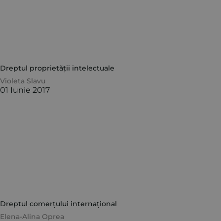
Dreptul proprietății intelectuale
Violeta Slavu
01 Iunie 2017
Dreptul comerțului internațional
Elena-Alina Oprea