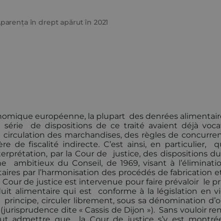
parența în drept apărut în 2021
onomique européenne, la plupart des denrées alimentair
série de dispositions de ce traité avaient déjà voca
 de circulation des marchandises, des règles de concurre
 de fiscalité indirecte. C’est ainsi, en particulier, q
rprétation, par la Cour de justice, des dispositions du 
me ambitieux du Conseil, de 1969, visant à l’éliminati
res par l’harmonisation des procédés de fabrication et
our de justice est intervenue pour faire prévaloir le pr
it alimentaire qui est conforme à la législation en v
rincipe, circuler librement, sous sa dénomination d’or
urisprudence dite « Cassis de Dijon »). Sans vouloir re
faut admettre que la Cour de justice s’y est montré