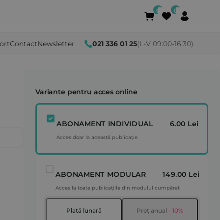
ort
Contact
Newsletter
021 336 01 25
(L-V 09:00-16:30)
Variante pentru acces online
ABONAMENT INDIVIDUAL
6.00 Lei
Acces doar la această publicație
ABONAMENT MODULAR
149.00 Lei
Acces la toate publicațiile din modulul cumpărat
Plată lunară
Preț anual
- 10%