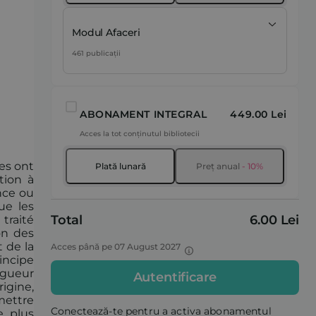
Modul Afaceri
461 publicații
ABONAMENT INTEGRAL
449.00 Lei
Acces la tot conținutul bibliotecii
es ont
Plată lunară
Preț anual
- 10%
tion à
nce ou
ue les
Total
6.00 Lei
traité
on des
 de la
Acces până pe 07 August 2027
incipe
igueur
Autentificare
igine,
mettre
Conectează-te pentru a activa abonamentul
e plus