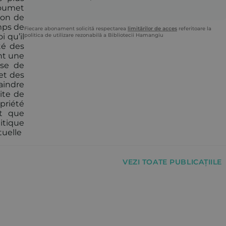
 soumet
ion de
mps de
Fiecare abonament solicită respectarea
limitărilor de acces
referitoare la
politica de utilizare rezonabilă a Bibliotecii Hamangiu
 qu’il
té des
nt une
ise de
 et des
aindre
ite de
priété
nt que
litique
ctuelle
VEZI TOATE PUBLICAȚIILE