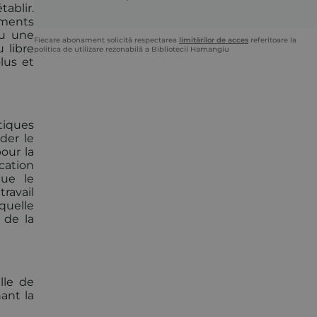
tablir.
éments
ou une
Fiecare abonament solicită respectarea
limitărilor de acces
referitoare la
u libre
politica de utilizare rezonabilă a Bibliotecii Hamangiu
lus et
tiques
der le
our la
cation
que le
travail
quelle
 de la
lle de
ant la