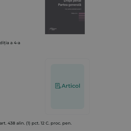
diția a 4-a
. 438 alin. (1) pct. 12 C. proc. pen.