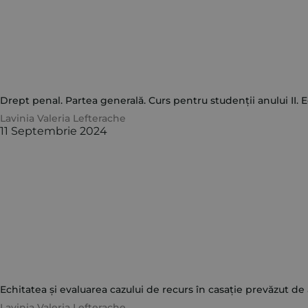
Drept penal. Partea generală. Curs pentru studenții anului II. E
Lavinia Valeria Lefterache
11 Septembrie 2024
Echitatea și evaluarea cazului de recurs în casație prevăzut de art
Lavinia Valeria Lefterache