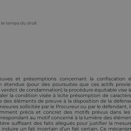
 le temps du droit
euves et présomptions concernant la confiscation él
n étendue (pour des poursuites que ces actifs provi
e verdict de condamnation) la procédure équitable vise à 
er la condition visée à licite présomption de caractère
re des éléments de preuve à la disposition de la défens
 mesures sollicitée par le Procureur ou par le défendant, 
samment précis et concret des motifs prévus dans les
ts correspondant au motif concerné à la lumière des éléme
ère suffisant des faits allégués pour justifier la mesur
nduire un fait incertain d’un fait certain. Ce mécanis