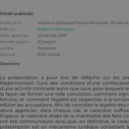
Detalii publicații
Publicat în
Volumul Colloque Franco-Roumain: 20 ans et
Editura
Editura Hamangiu
Data apariției
03 Aprilie 2019
Număr pagini
22 pagini
Limba
Franceza
Format
PDF online
Descriere
La présentation a pour but de réfléchir sur les pr
Réglementant l’une des conditions d’une confiscatio
d’une activité criminelle autre que ceux pour lesquels l
la façon de former une telle conviction, comment signal
fortune, et comment l’égalité est respectée à la lumiè
réfuter les accusations. Afin de contrôler la légalité des
devra apprécier, dans chaque cas, le caractère suffi
litigieux, le caractère établi de la matérialité des fai
ont été communiqués ainsi que, en définitive, le caract
présomption est un mécanisme juridique consistant à i