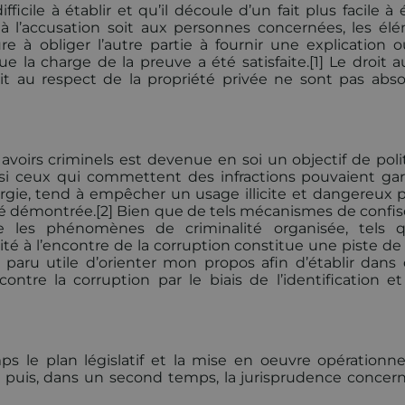
icile à établir et qu’il découle d’un fait plus facile à é
à l’accusation soit aux personnes concernées, les él
e à obliger l’autre partie à fournir une explication 
ue la charge de la preuve a été satisfaite.[1] Le droit a
it au respect de la propriété privée ne sont pas abso
voirs criminels est devenue en soi un objectif de poli
n si ceux qui commettent des infractions pouvaient gar
largie, tend à empêcher un usage illicite et dangereux p
té démontrée.[2] Bien que de tels mécanismes de confis
re les phénomènes de criminalité organisée, tels 
ité à l’encontre de la corruption constitue une piste de 
’a paru utile d’orienter mon propos afin d’établir dans 
tre la corruption par le biais de l’identification et
s le plan législatif et la mise en oeuvre opérationne
) puis, dans un second temps, la jurisprudence concern