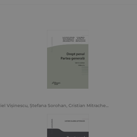
iel Vișinescu
,
Ștefana Sorohan
,
Cristian Mitrache
...