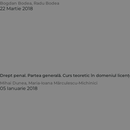
Bogdan Bodea
,
Radu Bodea
22 Martie 2018
Drept penal. Partea generală. Curs teoretic în domeniul licențe
Mihai Dunea
,
Maria-Ioana Mărculescu-Michinici
05 Ianuarie 2018