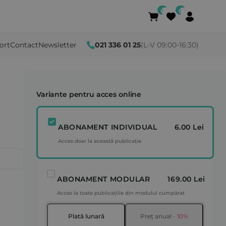
ort
Contact
Newsletter
021 336 01 25
(L-V 09:00-16:30)
Variante pentru acces online
ABONAMENT INDIVIDUAL
6.00 Lei
Acces doar la această publicație
ABONAMENT MODULAR
169.00 Lei
Acces la toate publicațiile din modulul cumpărat
Plată lunară
Preț anual
- 10%