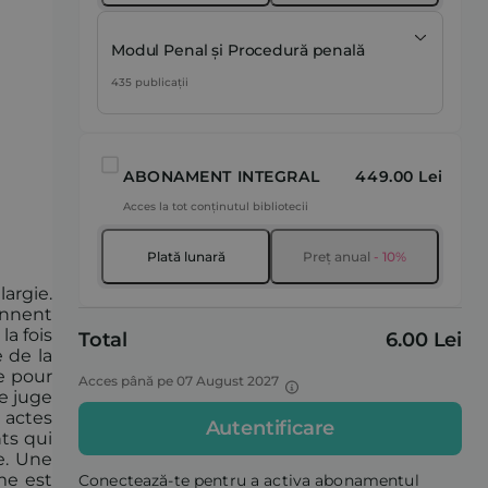
Modul Penal și Procedură penală
435 publicații
ABONAMENT INTEGRAL
449.00 Lei
Acces la tot conținutul bibliotecii
Plată lunară
Preț anual
- 10%
argie.
ennent
la fois
Total
6.00 Lei
 de la
e pour
Acces până pe 07 August 2027
le juge
 actes
Autentificare
nts qui
e. Une
me est
Conectează-te pentru a activa abonamentul