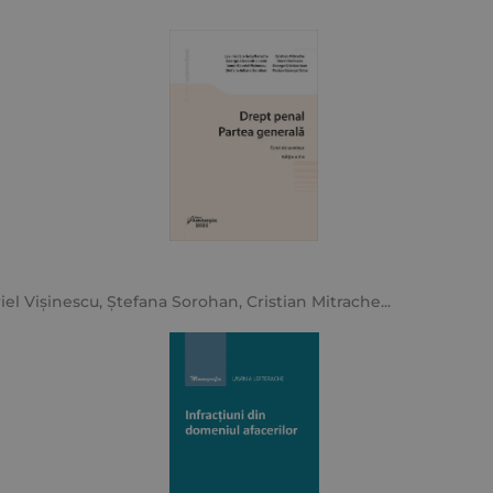
iel Vișinescu
,
Ștefana Sorohan
,
Cristian Mitrache
...