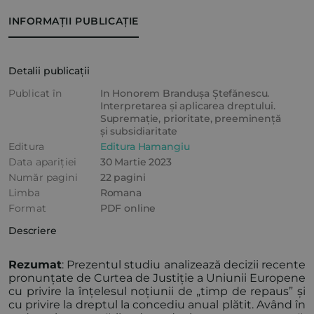
INFORMAȚII PUBLICAȚIE
Detalii publicații
Publicat în
In Honorem Brandușa Ștefănescu.
Interpretarea și aplicarea dreptului.
Supremație, prioritate, preeminență
și subsidiaritate
Editura
Editura Hamangiu
Data apariției
30 Martie 2023
Număr pagini
22 pagini
Limba
Romana
Format
PDF online
Descriere
Rezumat
: Prezentul studiu analizează decizii recente
pronunțate de Curtea de Justiție a Uniunii Europene
cu privire la înțelesul noțiunii de „timp de repaus” și
cu privire la dreptul la concediu anual plătit. Având în