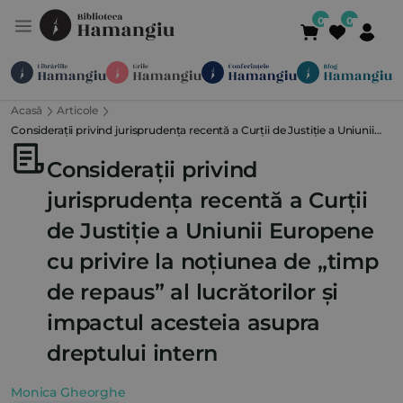
Acasă
Articole
Module
Publicații
Abonamente
Considerații privind jurisprudența recentă a Curții de Justiție a Uniunii
Suport
Contact
Newsletter
021 336 01 25
(L-V 09:00-
Europene cu privire la noțiunea de „timp de repaus” al lucrătorilor și
Considerații privind
impactul acesteia asupra dreptului intern
jurisprudența recentă a Curții
de Justiție a Uniunii Europene
cu privire la noțiunea de „timp
de repaus” al lucrătorilor și
impactul acesteia asupra
dreptului intern
Monica Gheorghe