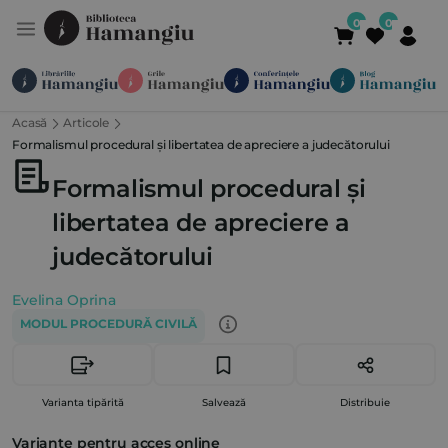
Acasă
Articole
Module
Publicații
Abonamente
Formalismul procedural și libertatea de apreciere a judecătorului
Suport
Contact
Newsletter
021 336 01 25
(L-V 09:00-
Formalismul procedural și
libertatea de apreciere a
judecătorului
Evelina Oprina
MODUL PROCEDURĂ CIVILĂ
Varianta tipărită
Salvează
Distribuie
Variante pentru acces online