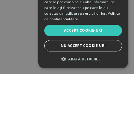
care le pot combina cu alte informații pe
care le-ați furnizat sau pe care le-au
colectat din utilizarea serviciilor lor.
Politica
de confidențialitate
ACCEPT COOKIE-URI
NU ACCEPT COOKIE-URI
ARATĂ DETALIILE
STRICT NECESARE
DE PERFORMANȚĂ
DE TARGETARE
DE FUNCŢIONALITATE
Strict necesare
De performanță