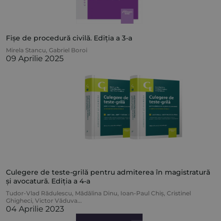
Fișe de procedură civilă. Ediția a 3-a
Mirela Stancu
,
Gabriel Boroi
09 Aprilie 2025
Culegere de teste-grilă pentru admiterea în magistratură
și avocatură. Ediția a 4-a
Tudor-Vlad Rădulescu
,
Mădălina Dinu
,
Ioan-Paul Chiș
,
Cristinel
Ghigheci
,
Victor Văduva
...
04 Aprilie 2023