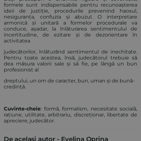
formele sunt indispensabile pentru recunoașterea
ideii de justiție, procedurile prevenind haosul,
nesiguranța, confuzia și abuzul. O interpretare
armonică și unitară a formelor procedurale va
conduce, așadar, la înlăturarea sentimentului de
incertitudine, de ezitare și de dezorientare în
activitatea
judecătorilor, înlăturând sentimentul de inechitate.
Pentru toate acestea, însă, judecătorul trebuie să
dea măsura valorii sale și să fie, pe lângă un bun
profesionist al
dreptului, un om de caracter, bun, uman și de bună-
credință.
Cuvinte-cheie
: formă, formalism, necesitate socială,
rațiune, utilitate, arbitrariu, discreționar, libertate de
apreciere, judecător.
De același autor -
Evelina Oprina