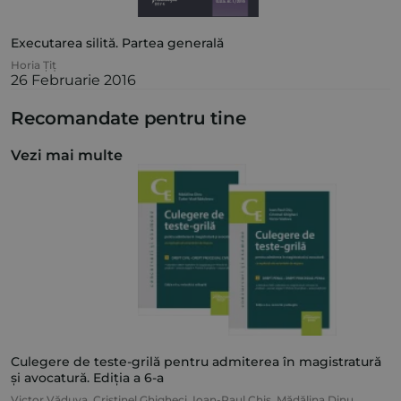
Executarea silită. Partea generală
Horia Țiț
26 Februarie 2016
Recomandate pentru tine
Vezi mai multe
Culegere de teste-grilă pentru admiterea în magistratură
și avocatură. Ediția a 6-a
Victor Văduva
,
Cristinel Ghigheci
,
Ioan-Paul Chiș
,
Mădălina Dinu
,