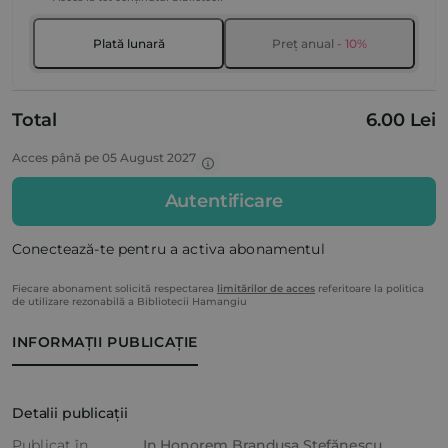
Plată lunară
Preț anual
- 10%
Total
6.00 Lei
Acces până pe 05 August 2027
Autentificare
Conectează-te pentru a activa abonamentul
Fiecare abonament solicită respectarea
limitărilor de acces
referitoare la politica
de utilizare rezonabilă a Bibliotecii Hamangiu
INFORMAȚII PUBLICAȚIE
Detalii publicații
Publicat în
In Honorem Brandușa Ștefănescu.