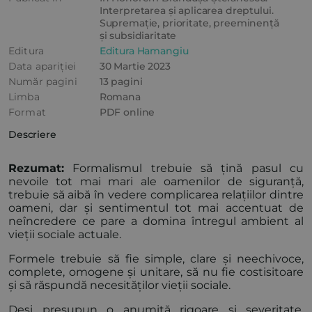
Interpretarea și aplicarea dreptului.
Supremație, prioritate, preeminență
și subsidiaritate
Editura
Editura Hamangiu
Data apariției
30 Martie 2023
Număr pagini
13 pagini
Limba
Romana
Format
PDF online
Descriere
Rezumat:
Formalismul trebuie să țină pasul cu
nevoile tot mai mari ale oamenilor de siguranță,
trebuie să aibă în vedere complicarea relațiilor dintre
oameni, dar și sentimentul tot mai accentuat de
neîncredere ce pare a domina întregul ambient al
vieții sociale actuale.
Formele trebuie să fie simple, clare și neechivoce,
complete, omogene și unitare, să nu fie costisitoare
și să răspundă necesităților vieții sociale.
Deși presupun o anumită rigoare și severitate,