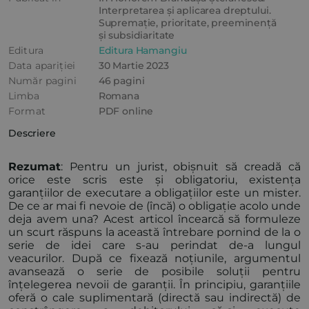
Interpretarea și aplicarea dreptului.
Supremație, prioritate, preeminență
și subsidiaritate
Editura
Editura Hamangiu
Data apariției
30 Martie 2023
Număr pagini
46 pagini
Limba
Romana
Format
PDF online
Descriere
Rezumat
: Pentru un jurist, obișnuit să creadă că
orice este scris este și obligatoriu, existența
garanțiilor de executare a obligațiilor este un mister.
De ce ar mai fi nevoie de (încă) o obligație acolo unde
deja avem una? Acest articol încearcă să formuleze
un scurt răspuns la această întrebare pornind de la o
serie de idei care s-au perindat de-a lungul
veacurilor. După ce fixează noțiunile, argumentul
avansează o serie de posibile soluții pentru
înțelegerea nevoii de garanții. În principiu, garanțiile
oferă o cale suplimentară (directă sau indirectă) de