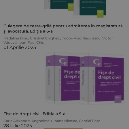
Culegere de teste-grilă pentru admiterea în magistratură
și avocatură. Ediția a 6-a
Mădălina Dinu
,
Cristinel Ghigheci
,
Tudor-Vlad Rădulescu
,
Victor
Văduva
,
Ioan-Paul Chiș
01 Aprilie 2025
Fișe de drept civil. Ediția a 9-a
Carla Alexandra Anghelescu
,
Ioana Nicolae
,
Gabriel Boroi
28 Iulie 2025