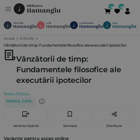
Acasă
Articole
Module
Publicații
Abonamente
Vânzătorii de timp: Fundamentele filosofice ale executării ipotecilor
Suport
Contact
Newsletter
021 336 01 25
(L-V 09:00-
Vânzătorii de timp:
Fundamentele filosofice ale
executării ipotecilor
Radu Rizoiu
MODUL CIVIL
Varianta tipărită
Salvează
Distribuie
Variante pentru acces online