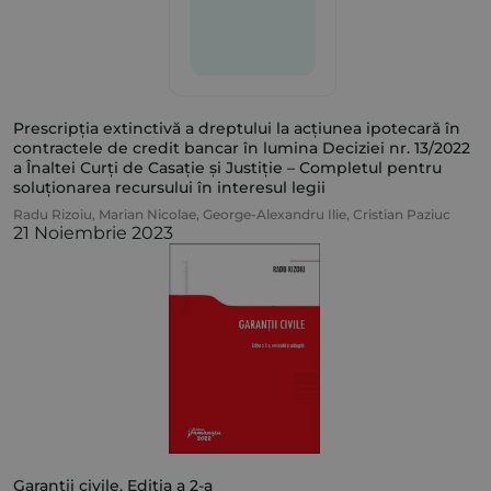
Prescripția extinctivă a dreptului la acțiunea ipotecară în
contractele de credit bancar în lumina Deciziei nr. 13/2022
a Înaltei Curți de Casație și Justiție – Completul pentru
soluționarea recursului în interesul legii
Radu Rizoiu
,
Marian Nicolae
,
George-Alexandru Ilie
,
Cristian Paziuc
21 Noiembrie 2023
Garanții civile. Ediția a 2-a