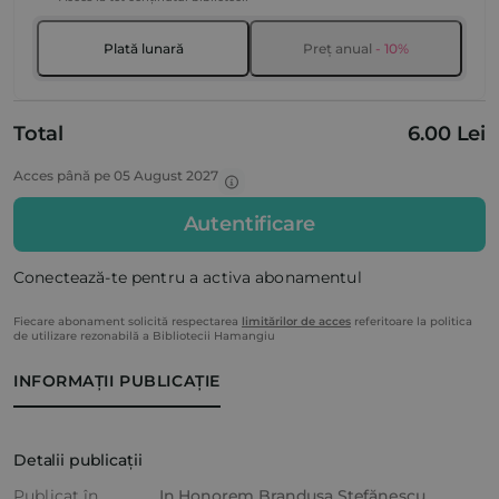
Plată lunară
Preț anual
- 10%
Total
6.00 Lei
Acces până pe 05 August 2027
Autentificare
Conectează-te pentru a activa abonamentul
Fiecare abonament solicită respectarea
limitărilor de acces
referitoare la politica
de utilizare rezonabilă a Bibliotecii Hamangiu
INFORMAȚII PUBLICAȚIE
Detalii publicații
Publicat în
In Honorem Brandușa Ștefănescu.