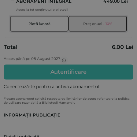
ABONAMENT INTEGRAL
449.00 Lei
Acces la tot conținutul bibliotecii
Plată lunară
Preț anual
- 10%
Total
6.00 Lei
Acces până pe 08 August 2027
Autentificare
Conectează-te pentru a activa abonamentul
Fiecare abonament solicită respectarea
limitărilor de acces
referitoare la politica
de utilizare rezonabilă a Bibliotecii Hamangiu
INFORMAȚII PUBLICAȚIE
Detalii publicații