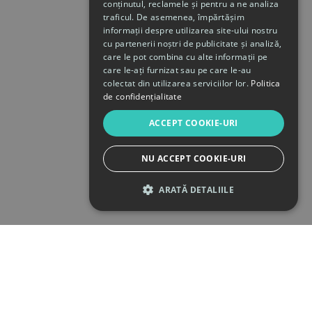
conținutul, reclamele și pentru a ne analiza
traficul. De asemenea, împărtășim
informații despre utilizarea site-ului nostru
cu partenerii noștri de publicitate și analiză,
care le pot combina cu alte informații pe
care le-ați furnizat sau pe care le-au
colectat din utilizarea serviciilor lor.
Politica
de confidențialitate
ACCEPT COOKIE-URI
NU ACCEPT COOKIE-URI
ARATĂ DETALIILE
STRICT NECESARE
DE PERFORMANȚĂ
DE TARGETARE
DE FUNCŢIONALITATE