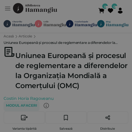
Acasă
Articole
Module
Publicații
Abonamente
Uniunea Europeană și procesul de reglementare a diferendelor la
Suport
Contact
Newsletter
021 336 01 25
(L-V 09:00-
Organizația Mondială a Comerțului (OMC)
Uniunea Europeană și procesul
de reglementare a diferendelor
la Organizația Mondială a
Comerțului (OMC)
Costin Horia Ragoveanu
MODUL AFACERI
Varianta tipărită
Salvează
Distribuie