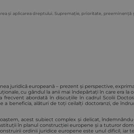
a și aplicarea dreptului. Supremație, prioritate, preeminență ș
dinea juridică europeană – prezent și perspective, exprim
ționale, cu gândul la anii mai îndepărtați în care era la o
frecvent abordată în discuțiile în cadrul Scolii Doctor
e a beneficia, alături de toți ceilalți doctoranzi, de înd
unoaștem, acest subiect complex și delicat, îndemnându
tituții în planul construcției europene și a tuturor dom
nstruirii ordinii juridice europene este unul dificil, iar 