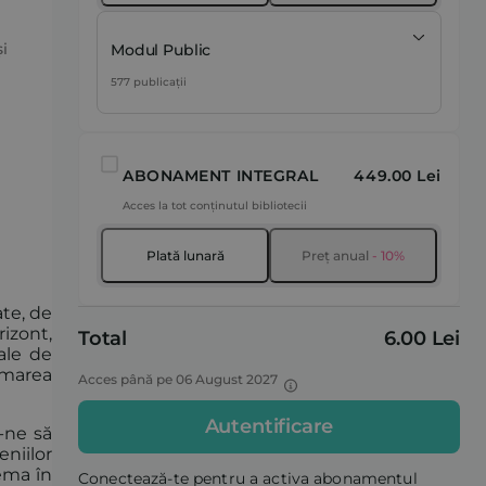
i
Modul Public
577 publicații
ABONAMENT INTEGRAL
449.00 Lei
Acces la tot conținutul bibliotecii
Plată lunară
Preț anual
- 10%
ate, de
rizont,
Total
6.00 Lei
ale de
rumarea
Acces până pe 06 August 2027
Autentificare
-ne să
eniilor
tema în
Conectează-te pentru a activa abonamentul