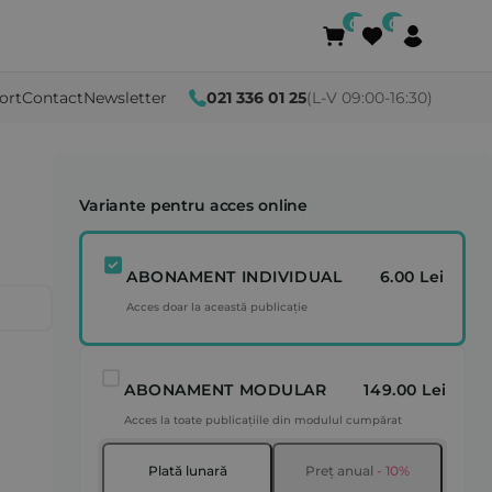
ort
Contact
Newsletter
021 336 01 25
(L-V 09:00-16:30)
Variante pentru acces online
ABONAMENT INDIVIDUAL
6.00 Lei
Acces doar la această publicație
ABONAMENT MODULAR
149.00 Lei
Acces la toate publicațiile din modulul cumpărat
Plată lunară
Preț anual
- 10%