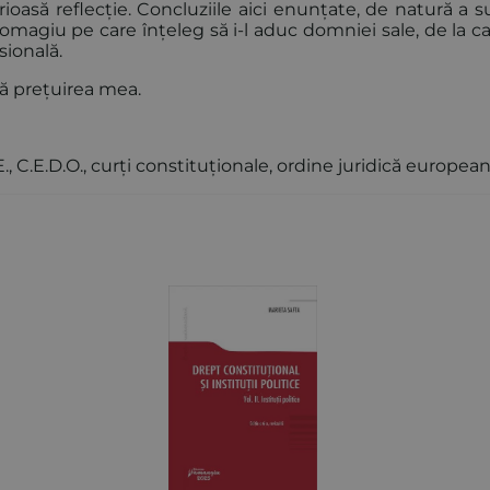
ioasă reflecție. Concluziile aici enunțate, de natură a s
n omagiu pe care înțeleg să i-l aduc domniei sale, de la 
sională.
ă prețuirea mea.
., C.E.D.O., curți constituționale, ordine juridică european