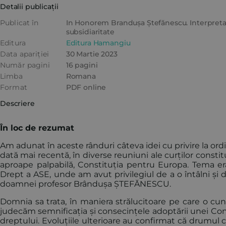
Detalii publicații
Publicat în
In Honorem Brandușa Ștefănescu. Interpretare
subsidiaritate
Editura
Editura Hamangiu
Data apariției
30 Martie 2023
Număr pagini
16 pagini
Limba
Romana
Format
PDF online
Descriere
În loc de rezumat
Am adunat în aceste rânduri câteva idei cu privire la or
dată mai recentă, în diverse reuniuni ale curților constitu
aproape palpabilă, Constituția pentru Europa. Tema era 
Drept a ASE, unde am avut privilegiul de a o întâlni și d
doamnei profesor Brândușa ȘTEFĂNESCU.
Domnia sa trata, în maniera strălucitoare pe care o c
judecăm semnificația și consecințele adoptării unei Cons
dreptului. Evoluțiile ulterioare au confirmat că drumul co