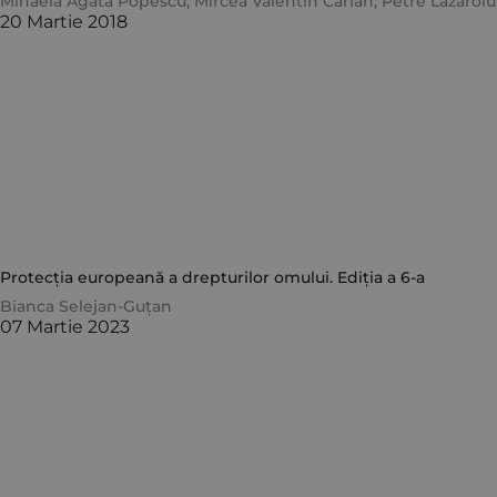
Mihaela Agata Popescu
,
Mircea Valentin Cârlan
,
Petre Lăzăroiu
20 Martie 2018
Protecția europeană a drepturilor omului. Ediția a 6-a
Bianca Selejan-Guțan
07 Martie 2023