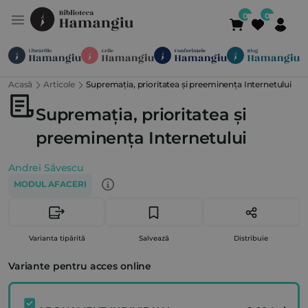
Acasă
Articole
Supremația, prioritatea și preeminența Internetului
Module
Publicații
Abonamente
Suport
Contact
Newsletter
021 336 01 25
(L-V 09:00-
Supremația, prioritatea și
preeminența Internetului
Andrei Săvescu
MODUL AFACERI
Varianta tipărită
Salvează
Distribuie
Variante pentru acces online