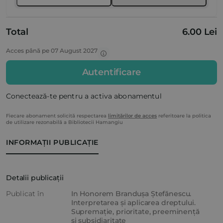
Total
6.00 Lei
Acces până pe 07 August 2027
Autentificare
Conectează-te pentru a activa abonamentul
Fiecare abonament solicită respectarea
limitărilor de acces
referitoare la politica
de utilizare rezonabilă a Bibliotecii Hamangiu
INFORMAȚII PUBLICAȚIE
Detalii publicații
Publicat în
In Honorem Brandușa Ștefănescu.
Interpretarea și aplicarea dreptului.
Supremație, prioritate, preeminență
și subsidiaritate