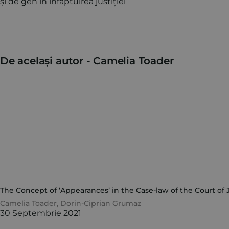
și de gen în înfăptuirea justiției
De același autor -
Camelia Toader
The Concept of ‘Appearances’ in the Case-law of the Court of
Camelia Toader
,
Dorin-Ciprian Grumaz
30 Septembrie 2021