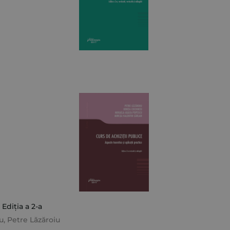
 Ediția a 2-a
u
,
Petre Lăzăroiu