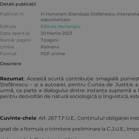
Detalii publicații
Publicat în
In Honorem Brandușa Ștefănescu. Interpretare
subsidiaritate
Editura
Editura Hamangiu
Data apariției
30 Martie 2023
Număr pagini
7 pagini
Limba
Romana
Format
PDF online
Descriere
Rezumat
: Această scurtă contribuție omagială porne
Ștefănescu – și a autoarei, pentru Curtea de Justiție 
urmă, ca parte a dialogului dintre instanța supremă a
pentru dezvoltări de natură sociologică și lingvistică, este 
Cuvinte-cheie
: Art. 267 T.F.U.E., Conținutul obligației i
grad de a formula o trimitere preliminara la C.J.U.E., Impor