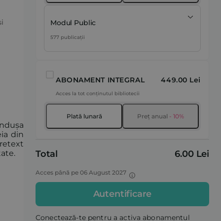
i
Modul Public
577 publicații
ABONAMENT INTEGRAL
449.00 Lei
Acces la tot conținutul bibliotecii
Plată lunară
Preț anual
- 10%
ândușa
ia din
retext
Total
6.00 Lei
tate.
Acces până pe 06 August 2027
Autentificare
Conectează-te pentru a activa abonamentul