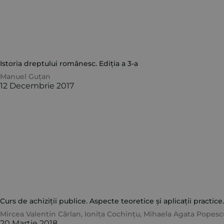
Istoria dreptului românesc. Ediția a 3-a
Manuel Guțan
12 Decembrie 2017
Curs de achiziții publice. Aspecte teoretice și aplicații practice.
Mircea Valentin Cârlan
,
Ionița Cochințu
,
Mihaela Agata Popesc
20 Martie 2018