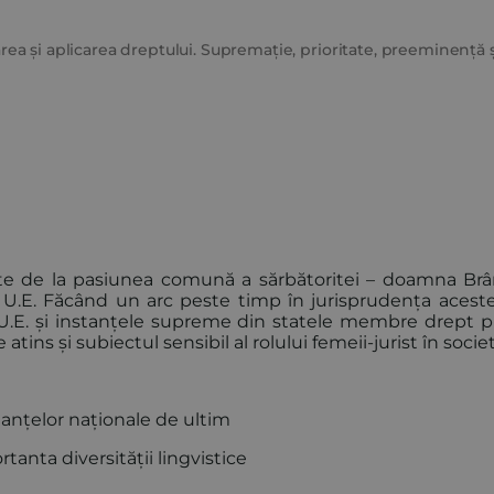
a și aplicarea dreptului. Supremație, prioritate, preeminență ș
ște de la pasiunea comună a sărbătoritei – doamna Br
a U.E. Făcând un arc peste timp în jurisprudența aceste
 U.E. și instanțele supreme din statele membre drept p
atins și subiectul sensibil al rolului femeii-jurist în socie
nstanțelor naționale de ultim
tanta diversității lingvistice