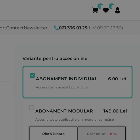
ort
Contact
Newsletter
021 336 01 25
(L-V 09:00-16:30)
Variante pentru acces online
ABONAMENT INDIVIDUAL
6.00 Lei
Acces doar la această publicație
ABONAMENT MODULAR
149.00 Lei
Acces la toate publicațiile din modulul cumpărat
Plată lunară
Preț anual
- 10%