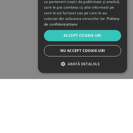
cu partenerii noștri de publicitate și analiză,
care le pot combina cu alte informații pe
care le-ați furnizat sau pe care le-au
colectat din utilizarea serviciilor lor.
Politica
de confidențialitate
ACCEPT COOKIE-URI
NU ACCEPT COOKIE-URI
ARATĂ DETALIILE
STRICT NECESARE
DE PERFORMANȚĂ
DE TARGETARE
DE FUNCŢIONALITATE