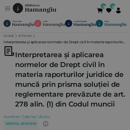
Acasă
Articole
Module
Publicații
Abonamente
Interpretarea și aplicarea normelor de Drept civil în materia raporturilor
Suport
Contact
Newsletter
021 336 01 25
(L-V 09:00-
juridice de muncă prin prisma soluției de reglementare prevăzute de art.
Interpretarea și aplicarea
278 alin. (1) din Codul muncii
normelor de Drept civil în
materia raporturilor juridice de
muncă prin prisma soluției de
reglementare prevăzute de art.
278 alin. (1) din Codul muncii
Aurelian Gabriel Uluitu
MODUL AFACERI