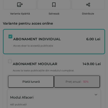
Varianta tipărită
Salvează
Distribuie
Variante pentru acces online
ABONAMENT INDIVIDUAL
6.00 Lei
Acces doar la această publicație
ABONAMENT MODULAR
149.00 Lei
Acces la toate publicațiile din modulul cumpărat
Plată lunară
Preț anual
- 10%
Modul Afaceri
461 publicații