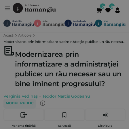
Acasă
Articole
Module
Publicații
Abonamente
Modernizarea prin informatizare a administrației publice: un rău necesar
Suport
Contact
Newsletter
021 336 01 25
(L-V 09:00-
sau un bine iminent progresului?
Modernizarea prin
informatizare a administrației
publice: un rău necesar sau un
bine iminent progresului?
Verginia Vedinaș
Teodor Narcis Godeanu
MODUL PUBLIC
Varianta tipărită
Salvează
Distribuie