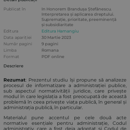
Publicat în
In Honorem Brandușa Ștefănescu.
Interpretarea și aplicarea dreptului.
Supremație, prioritate, preeminență
și subsidiaritate
Editura
Editura Hamangiu
Data apariției
30 Martie 2023
Număr pagini
9 pagini
Limba
Romana
Format
PDF online
Descriere
Rezumat
: Prezentul studiu își propune să analizeze
procesul de informatizare a administrației publice,
sub aspectul normativității juridice, care privește
modul în care legislația a fost preocupată de această
problemă în ceea privește viața publică, în general și
administrația publică, în particular.
Materialul pune accentul pe cele două acte
normative esențiale pentru administrație, Codul
administrativ, care a fost deja adoptat și Codul de