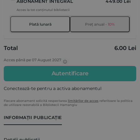
ABONAMENT INTEGRAL
449.00 Lei
Acces la tot conținutul bibliotecii
Plată lunară
Preț anual
- 10%
Total
6.00 Lei
Acces până pe 07 August 2027
Autentificare
Conectează-te pentru a activa abonamentul
Fiecare abonament solicită respectarea
limitărilor de acces
referitoare la politica
de utilizare rezonabilă a Bibliotecii Hamangiu
INFORMAȚII PUBLICAȚIE
Detalii publicații