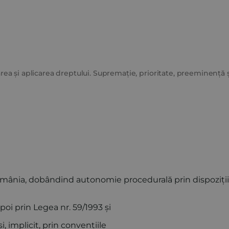
a și aplicarea dreptului. Supremație, prioritate, preeminență ș
 România, dobândind autonomie procedurală prin dispoziții
poi prin Legea nr. 59/1993 și
i, implicit, prin convențiile