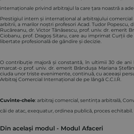
internaționale privind arbitrajul la care țara noastră a ader
Prestigiul intern și internațional al arbitrajului comerci
arbitrii, a marilor noștri profesori Acad. Tudor Popescu, 
Rucăreanu, dr. Victor Tănăsescu, prof. univ. dr. emerit B
Ciobanu, prof. Dragoș Sitaru, care au imprimat Curții de
libertate profesională de gândire și decizie.
O contribuție majoră și constantă, în ultimii 30 de ani l
marcat-o prof. univ. dr. emerit Brândușa Mariana Ștefăn
ciuda unor triste evenimente, continuă, cu aceeași persuasi
Arbitraj Comercial Internațional de pe lângă C.C.I.R.
Cuvinte-cheie
: arbitraj comercial, sentința arbitrală, C
căi de atac, exequatur, ordinea publică, proces echitabil.
Din același modul -
Modul Afaceri