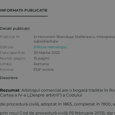
INFORMAȚII PUBLICAȚIE
Detalii publicații
Publicat în
In Honorem Brandușa Ștefănescu. Interpretare
subsidiaritate
Editura
Editura Hamangiu
Data apariției
30 Martie 2023
Număr pagini
15 pagini
Limba
Romana
Format
PDF online
Descriere
Rezumat
: Arbitrajul comercial are o bogată tradiție în
Cartea a IV-a („Despre arbitrii”) a Codului
de procedură civilă, adoptat în 1865, completat în 1900, a
prin noul Cod de procedură civilă (15 februarie 2013), dar ș