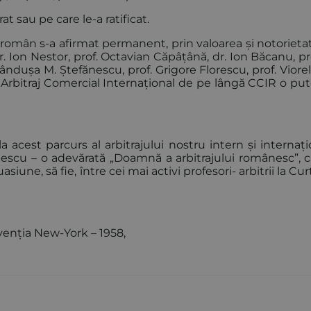
at sau pe care le-a ratificat.
al român s-a afirmat permanent, prin valoarea și notorieta
dr. Ion Nestor, prof. Octavian Căpâțână, dr. Ion Băcanu, pr
rândușa M. Ștefănescu, prof. Grigore Florescu, prof. Viore
 Arbitraj Comercial Internațional de pe lângă CCIR o put
a acest parcurs al arbitrajului nostru intern și internați
escu – o adevărată „Doamnă a arbitrajului românesc”, ca
une, să fie, între cei mai activi profesori- arbitrii la Cu
onvenția New-York – 1958,