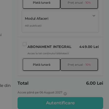
Plată lunară
Preț anual
- 10%
Modul Afaceri
461 publicații
i
ABONAMENT INTEGRAL
449.00 Lei
Acces la tot conținutul bibliotecii
Plată lunară
Preț anual
- 10%
Total
6.00 Lei
le din
Acces până pe 06 August 2027
Autentificare