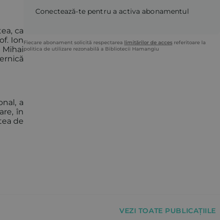
Conectează-te pentru a activa abonamentul
tea, ca
of. Ion
Fiecare abonament solicită respectarea
limitărilor de acces
referitoare la
l Mihai
politica de utilizare rezonabilă a Bibliotecii Hamangiu
ernică
onal, a
re, în
rtea de
VEZI TOATE PUBLICAȚIILE