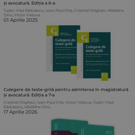
și avocatură. Ediția a 6-a
Tudor-Vlad Rădulescu
,
Ioan-Paul Chiș
,
Cristinel Ghigheci
,
Mădălina
Dinu
,
Victor Văduva
01 Aprilie 2025
Culegere de teste-grilă pentru admiterea în magistratură
și avocatură. Ediția a 7-a
Cristinel Ghigheci
,
Ioan-Paul Chiș
,
Victor Văduva
,
Tudor-Vlad
Rădulescu
,
Mădălina Dinu
17 Aprilie 2026