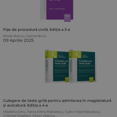
Fișe de procedură civilă. Ediția a 3-a
Mirela Stancu
,
Gabriel Boroi
09 Aprilie 2025
Culegere de teste-grilă pentru admiterea în magistratură
și avocatură. Ediția a 4-a
Mădălina Dinu
,
Teona Elena Rădulescu
,
Tudor-Vlad Rădulescu
,
Cristinel Ghigheci
,
Victor Văduva
...