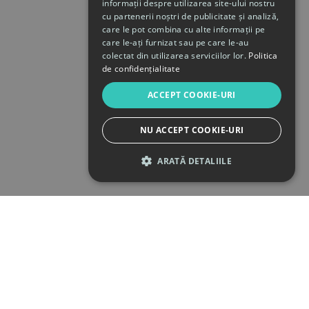
informații despre utilizarea site-ului nostru
cu partenerii noștri de publicitate și analiză,
care le pot combina cu alte informații pe
care le-ați furnizat sau pe care le-au
colectat din utilizarea serviciilor lor.
Politica
de confidențialitate
ACCEPT COOKIE-URI
NU ACCEPT COOKIE-URI
ARATĂ DETALIILE
STRICT NECESARE
DE PERFORMANȚĂ
DE TARGETARE
DE FUNCŢIONALITATE