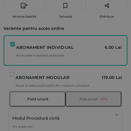
Varianta tipărită
Salvează
Distribuie
Variante pentru acces online
ABONAMENT INDIVIDUAL
6.00 Lei
Acces doar la această publicație
ABONAMENT MODULAR
119.00 Lei
Acces la toate publicațiile din modulul cumpărat
Plată lunară
Preț anual
- 10%
Modul Procedură civilă
314 publicații