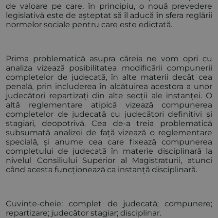
de valoare pe care, în principiu, o nouă prevedere
legislativă este de așteptat să îl aducă în sfera reglării
normelor sociale pentru care este edictată.
Prima problematică asupra căreia ne vom opri cu
analiza vizează posibilitatea modificării compunerii
completelor de judecată, în alte materii decât cea
penală, prin includerea în alcătuirea acestora a unor
judecători repartizați din alte secții ale instanței. O
altă reglementare atipică vizează compunerea
completelor de judecată cu judecători definitivi și
stagiari, deopotrivă. Cea de-a treia problematică
subsumată analizei de față vizează o reglementare
specială, și anume cea care fixează compunerea
completului de judecată în materie disciplinară la
nivelul Consiliului Superior al Magistraturii, atunci
când acesta funcționează ca instanță disciplinară.
Cuvinte-cheie: complet de judecată; compunere;
repartizare; judecător stagiar; disciplinar.