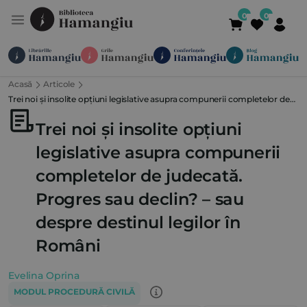
Acasă
Articole
Module
Publicații
Abonamente
Trei noi și insolite opțiuni legislative asupra compunerii completelor de
Suport
Contact
Newsletter
021 336 01 25
(L-V 09:00-
judecată. Progres sau declin? – sau despre destinul legilor în Români
Trei noi și insolite opțiuni
legislative asupra compunerii
completelor de judecată.
Progres sau declin? – sau
despre destinul legilor în
Români
Evelina Oprina
MODUL PROCEDURĂ CIVILĂ