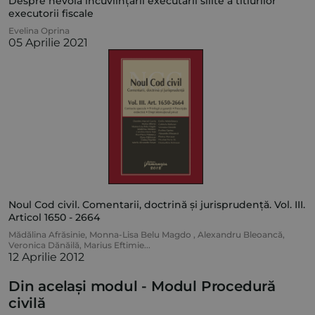
Despre nevoia încuviințării executării silite a titlurilor
executorii fiscale
Evelina Oprina
05 Aprilie 2021
Noul Cod civil. Comentarii, doctrină și jurisprudență. Vol. III.
Articol 1650 - 2664
Mădălina Afrăsinie
,
Monna-Lisa Belu Magdo
,
Alexandru Bleoancă
,
Veronica Dănăilă
,
Marius Eftimie
...
12 Aprilie 2012
Din același modul -
Modul Procedură
civilă