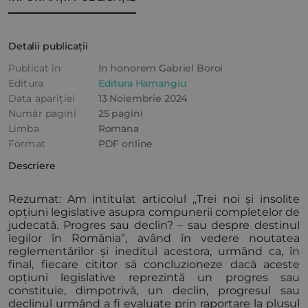
Detalii publicații
Publicat în
In honorem Gabriel Boroi
Editura
Editura Hamangiu
Data apariției
13 Noiembrie 2024
Număr pagini
25 pagini
Limba
Romana
Format
PDF online
Descriere
Rezumat: Am intitulat articolul „Trei noi și insolite
opțiuni legislative asupra compunerii completelor de
judecată. Progres sau declin? – sau despre destinul
legilor în România”, având în vedere noutatea
reglementărilor și ineditul acestora, urmând ca, în
final, fiecare cititor să concluzioneze dacă aceste
opțiuni legislative reprezintă un progres sau
constituie, dimpotrivă, un declin, progresul sau
declinul urmând a fi evaluate prin raportare la plusul