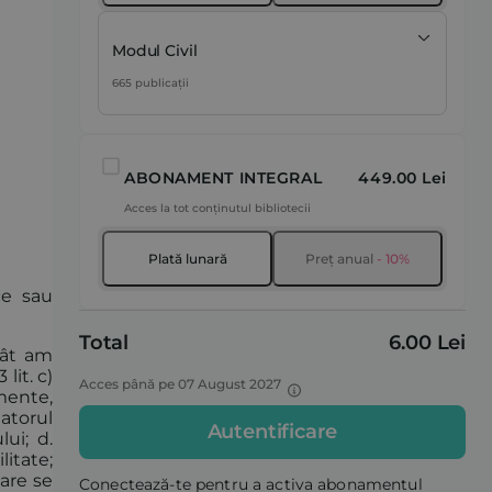
Modul Civil
665 publicații
ABONAMENT INTEGRAL
449.00 Lei
Acces la tot conținutul bibliotecii
Plată lunară
Preț anual
- 10%
ce sau
Total
6.00 Lei
cât am
lit. c)
Acces până pe 07 August 2027
mente,
natorul
Autentificare
ui; d.
litate;
are se
Conectează-te pentru a activa abonamentul