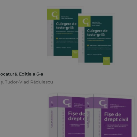
catură. Ediția a 6-a
iș
,
Tudor-Vlad Rădulescu