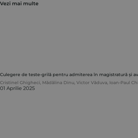
Vezi mai multe
Culegere de teste-grilă pentru admiterea în magistratură și avo
Cristinel Ghigheci
,
Mădălina Dinu
,
Victor Văduva
,
Ioan-Paul Ch
01 Aprilie 2025