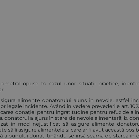
iametral opuse în cazul unor situații practice, identi
or
 asigura alimente donatorului ajuns în nevoie, astfel în
or legale incidente. Având în vedere prevederile art. 1023 
ocarea donației pentru ingratitudine pentru refuz de ali
 a. donatorul a ajuns în stare de nevoie alimentară; b. do
uzat în mod nejustificat să asigure alimente donatorul
te să îi asigure alimentele și care ar fi avut această posibi
lă a bunului donat, ținându-se însă seama de starea în c