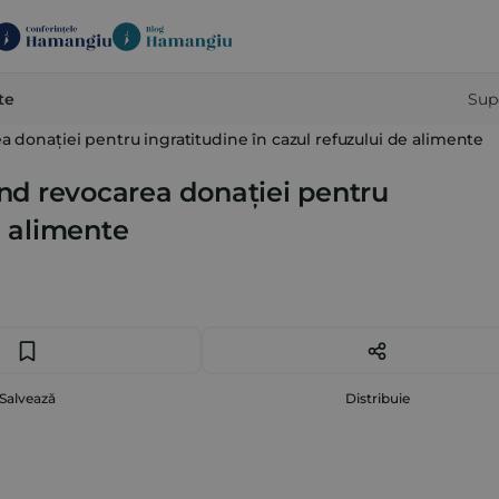
te
Sup
ea donației pentru ingratitudine în cazul refuzului de alimente
vind revocarea donației pentru
e alimente
Salvează
Distribuie