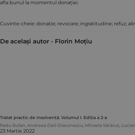
afla bunul la momentul donației.
Cuvinte-cheie: donație; revocare; ingratitudine; refuz; ali
De același autor -
Florin Moțiu
Tratat practic de insolvență. Volumul I. Ediția a 2-a
Radu Bufan
,
Andreea Deli-Diaconescu
,
Mihaela Sărăcuț
,
Lucia
23 Martie 2022