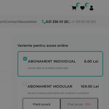
ort
Contact
Newsletter
021 336 01 25
(L-V 09:00-16:30)
Variante pentru acces online
ABONAMENT INDIVIDUAL
6.00 Lei
Acces doar la această publicație
ABONAMENT MODULAR
169.00 Lei
Acces la toate publicațiile din modulul cumpărat
Plată lunară
Preț anual
- 10%