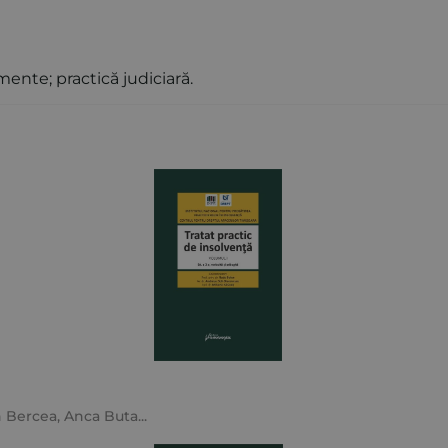
mente; practică judiciară.
n Bercea
,
Anca Buta
...