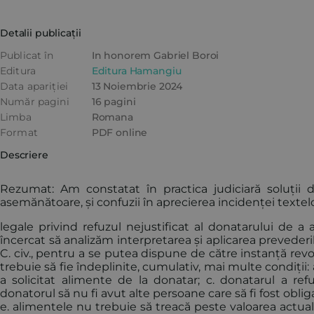
Detalii publicații
Publicat în
In honorem Gabriel Boroi
Editura
Editura Hamangiu
Data apariției
13 Noiembrie 2024
Număr pagini
16 pagini
Limba
Romana
Format
PDF online
Descriere
Rezumat: Am constatat în practica judiciară soluții d
asemănătoare, și confuzii în aprecierea incidenței textel
legale privind refuzul nejustificat al donatarului de a
încercat să analizăm interpretarea și aplicarea prevederil
C. civ., pentru a se putea dispune de către instanță rev
trebuie să fie îndeplinite, cumulativ, mai multe condiții:
a solicitat alimente de la donatar; c. donatarul a ref
donatorul să nu fi avut alte persoane care să fi fost obliga
e. alimentele nu trebuie să treacă peste valoarea actua