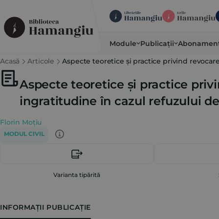
Module
Publicații
Abonamen
Acasă
Articole
Aspecte teoretice și practice privind revocar
Aspecte teoretice și practice pri
ingratitudine în cazul refuzului d
Florin Moțiu
MODUL CIVIL
Varianta tipărită
INFORMAȚII PUBLICAȚIE