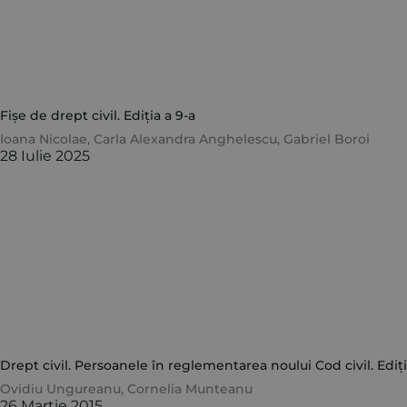
Fișe de drept civil. Ediția a 9-a
Ioana Nicolae
,
Carla Alexandra Anghelescu
,
Gabriel Boroi
28 Iulie 2025
Drept civil. Persoanele în reglementarea noului Cod civil. Ediți
Ovidiu Ungureanu
,
Cornelia Munteanu
26 Martie 2015