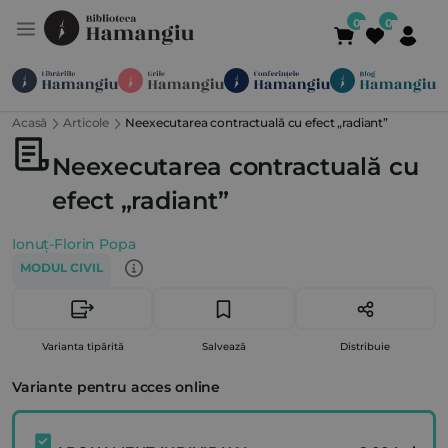
Acasă
Articole
Neexecutarea contractuală cu efect „radiant”
Module
Publicații
Abonamente
Suport
Contact
Newsletter
021 336 01 25
(L-V 09:00-
Neexecutarea contractuală cu
efect „radiant”
Ionuț-Florin Popa
MODUL CIVIL
Varianta tipărită
Salvează
Distribuie
Variante pentru acces online