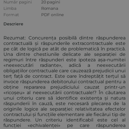
Număr pagini
20 pagini
Limba
Romana
Format
PDF online
Descriere
Rezumat: Concurența posibilă dintre răspunderea
contractuală și răspunderile extracontractuale este
pe cât de logică pe atât de problematică în practică.
Una dintre chestiunile delicate ale separației de
regimuri între răspunderi este ipoteza așa-numitei
«neexecutări radiante», adică a neexecutării
obligațiilor contractuale care cauzează prejudicii unui
terț față de contract. Este oare îndreptățit terțul să
invoce răspunderea debitorului contractual pentru a
obține repararea prejudiciului cauzat printr-un
«ricoșeu» al neexecutării contractuale!? În căutarea
unui criteriu care să identifice existența și natura
răspunderii în cauză, este necesară plecarea de la
originile logice ale separației: relativitatea efectelor
contractului și funcțiile elementare ale fiecărui tip de
răspundere. Un criteriu identificabil este cel al
funcției «echivalenței» pe care răspunderea