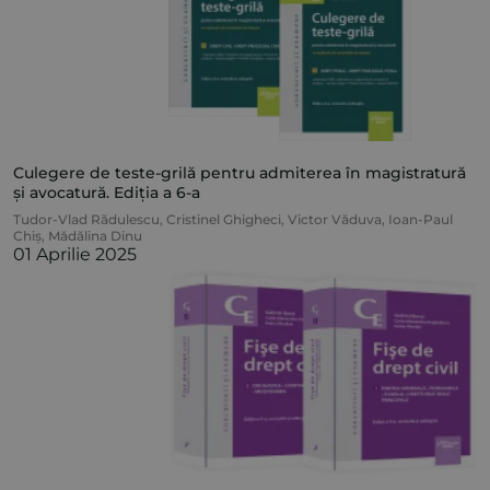
Culegere de teste-grilă pentru admiterea în magistratură
și avocatură. Ediția a 6-a
Tudor-Vlad Rădulescu
,
Cristinel Ghigheci
,
Victor Văduva
,
Ioan-Paul
Chiș
,
Mădălina Dinu
01 Aprilie 2025