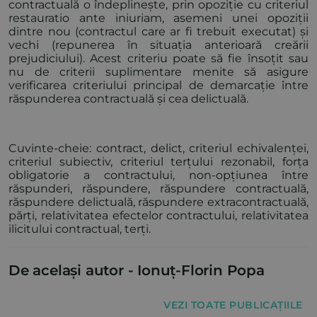
contractuală o îndeplinește, prin opoziție cu criteriul
restauratio ante iniuriam, asemeni unei opoziții
dintre nou (contractul care ar fi trebuit executat) și
vechi (repunerea în situația anterioară creării
prejudiciului). Acest criteriu poate să fie însoțit sau
nu de criterii suplimentare menite să asigure
verificarea criteriului principal de demarcație între
răspunderea contractuală și cea delictuală.
Cuvinte-cheie: contract, delict, criteriul echivalenței,
criteriul subiectiv, criteriul terțului rezonabil, forța
obligatorie a contractului, non-opțiunea între
răspunderi, răspundere, răspundere contractuală,
răspundere delictuală, răspundere extracontractuală,
părți, relativitatea efectelor contractului, relativitatea
ilicitului contractual, terți.
De același autor -
Ionuț-Florin Popa
VEZI TOATE PUBLICAȚIILE