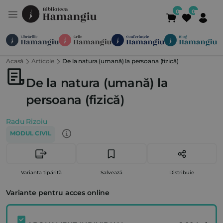
Acasă
Articole
De la natura (umană) la persoana (fizică)
Module
Publicații
Abonamente
Suport
Contact
Newsletter
021 336 01 25
(L-V 09:00-
De la natura (umană) la
persoana (fizică)
Radu Rizoiu
MODUL CIVIL
Varianta tipărită
Salvează
Distribuie
Variante pentru acces online