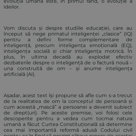
evoluția umană este, în primul rând, o evoluție a
ideilor.
Vom discuta și despre studiile educației, care au
început să nege primatul inteligenței „clasice” (IQ)
pentru a defini forme complementare de
inteligență, precum inteligența emoțională (EQ),
inteligența socială și chiar inteligența motrică. În
plus, în ultima decadă au explodat efectiv
dezbaterile despre o inteligență de o factură nouă –
una construită de om – și anume inteligența
artificială (AI).
Așadar, acest text își propune să afle cum s-a trecut
de la realitatea de om la conceptul de persoană și
cum această „mască” a persoanei a devenit subiect
de drept(uri). Pe aceste premise, voi folosi cele
descoperite pentru a vedea cum tocmai natura
umană a făcut Curtea Constituțională să determine
cea mai importantă reformă adusă Codului civil
pentru ca în final să prezint câteva repere ale acestei