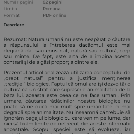
Număr pagini
82 pagini
Limba
Romana
Format
PDF online
Descriere
Rezumat: Natura umană nu este neapărat o căutare
a răspunsului la întrebarea dacăomul este mai
degrabă dat sau construit, natură sau cultură, corp
sau minte. De fapt, este arta de a îmbina aceste
contrarii și de a găsi proporția dintre ele.
Prezentul articol analizează utilizarea conceptului de
„drept natural” pentru a justifica menținerea
„tradiției” biologice. Faptul că omul are (și dezvoltă) o
cultură ca un strat care suprascrie animalitatea de la
baza lui, aceasta este ceea ce ne face umani. Prin
urmare, căutarea rădăcinilor noastre biologice nu
poate să ne ducă mai mult spre umanitate, ci mai
degrabă spre animalitate. Nu înseamnă că trebuie să
ignorăm bagajul biologic cu care venim pe lume, dar
nici să fixăm limite de netrecut din aceste informații
ancestrale. Scopul speciei este să evolueze, iar