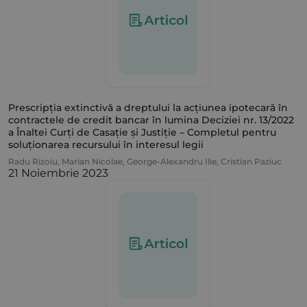
Prescripția extinctivă a dreptului la acțiunea ipotecară în
contractele de credit bancar în lumina Deciziei nr. 13/2022
a Înaltei Curți de Casație și Justiție – Completul pentru
soluționarea recursului în interesul legii
Radu Rizoiu
,
Marian Nicolae
,
George-Alexandru Ilie
,
Cristian Paziuc
21 Noiembrie 2023