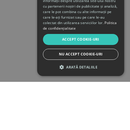
informații despre utilizarea site-ului nostru
cu partenerii noștri de publicitate și analiză,
care le pot combina cu alte informații pe
care le-ați furnizat sau pe care le-au
colectat din utilizarea serviciilor lor.
Politica
de confidențialitate
ACCEPT COOKIE-URI
NU ACCEPT COOKIE-URI
ARATĂ DETALIILE
STRICT NECESARE
DE PERFORMANȚĂ
DE TARGETARE
DE FUNCŢIONALITATE