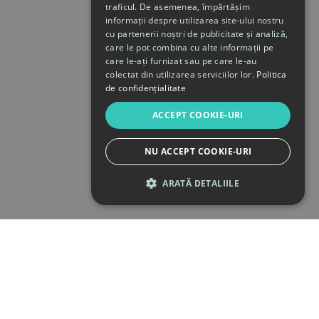
traficul. De asemenea, împărtășim
informații despre utilizarea site-ului nostru
cu partenerii noștri de publicitate și analiză,
care le pot combina cu alte informații pe
care le-ați furnizat sau pe care le-au
colectat din utilizarea serviciilor lor.
Politica
de confidențialitate
ACCEPT COOKIE-URI
NU ACCEPT COOKIE-URI
ARATĂ DETALIILE
STRICT NECESARE
DE PERFORMANȚĂ
DE TARGETARE
DE FUNCŢIONALITATE