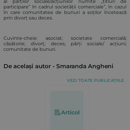
al părților sociale/acțiunilor numite „titluri de
participare” în cadrul societății comerciale”, în cazul
în care comunitatea de bunuri a soților încetează
prin divorț sau deces.
Cuvinte-cheie: asociat; societate comercială;
căsătorie; divorț; deces; părți sociale/ acțiuni;
comunitate de bunuri.
De același autor -
Smaranda Angheni
VEZI TOATE PUBLICAȚIILE