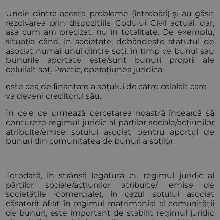
Unele dintre aceste probleme (întrebări) și-au găsit
rezolvarea prin dispozițiile Codului Civil actual, dar,
așa cum am precizat, nu în totalitate. De exemplu,
situația când, în societate, dobândește statutul de
asociat numai unul dintre soți, în timp ce bunul sau
bunurile aportate este/sunt bunuri proprii ale
celuilalt soț. Practic, operațiunea juridică
este cea de finanțare a soțului de către celălalt care
va deveni creditorul său.
În cele ce urmează cercetarea noastră încearcă să
contureze regimul juridic al părților sociale/acțiunilor
atribuite/emise soțului asociat pentru aportul de
bunuri din comunitatea de bunuri a soților.
Totodată, în strânsă legătură cu regimul juridic al
părților sociale/acțiunilor atribuite/ emise de
societățile (comerciale), în cazul soțului asociat
căsătorit aflat în regimul matrimonial al comunității
de bunuri, este important de stabilit regimul juridic