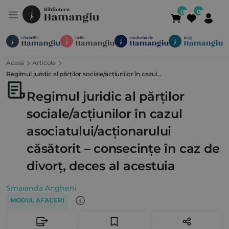
Acasă
Articole
Module
Publicații
Abonamente
Regimul juridic al părților sociale/acțiunilor în cazul
Suport
Contact
Newsletter
021 336 01 25
(L-V 09:00-
asociatului/acționarului căsătorit – consecințe în caz de divorț, deces al
Regimul juridic al părților
acestuia
sociale/acțiunilor în cazul
asociatului/acționarului
căsătorit – consecințe în caz de
divorț, deces al acestuia
Smaranda Angheni
MODUL AFACERI