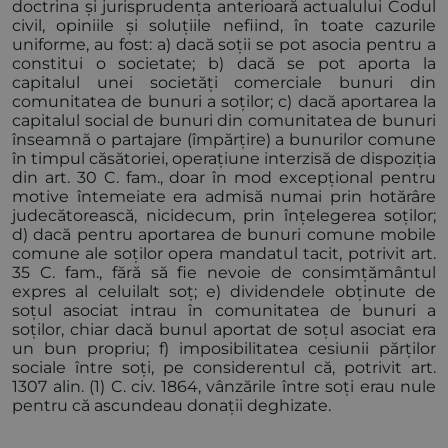
doctrina și jurisprudența anterioară actualului Codul
civil, opiniile și soluțiile nefiind, în toate cazurile
uniforme, au fost: a) dacă soții se pot asocia pentru a
constitui o societate; b) dacă se pot aporta la
capitalul unei societăți comerciale bunuri din
comunitatea de bunuri a soților; c) dacă aportarea la
capitalul social de bunuri din comunitatea de bunuri
înseamnă o partajare (împărțire) a bunurilor comune
în timpul căsătoriei, operațiune interzisă de dispoziția
din art. 30 C. fam., doar în mod excepțional pentru
motive întemeiate era admisă numai prin hotărâre
judecătorească, nicidecum, prin înțelegerea soților;
d) dacă pentru aportarea de bunuri comune mobile
comune ale soților opera mandatul tacit, potrivit art.
35 C. fam., fără să fie nevoie de consimțământul
expres al celuilalt soț; e) dividendele obținute de
soțul asociat intrau în comunitatea de bunuri a
soților, chiar dacă bunul aportat de soțul asociat era
un bun propriu; f) imposibilitatea cesiunii părților
sociale între soți, pe considerentul că, potrivit art.
1307 alin. (1) C. civ. 1864, vânzările între soți erau nule
pentru că ascundeau donații deghizate.