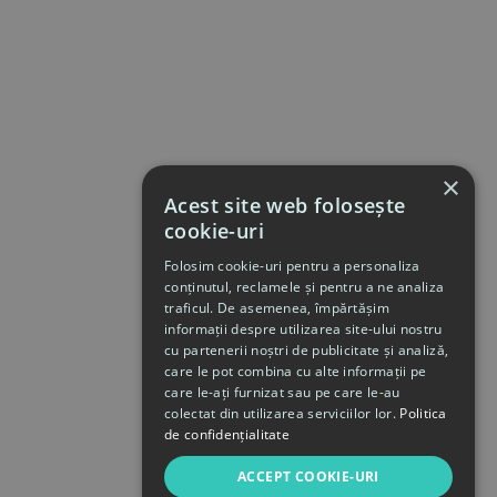
×
Acest site web folosește
cookie-uri
Folosim cookie-uri pentru a personaliza
conținutul, reclamele și pentru a ne analiza
traficul. De asemenea, împărtășim
informații despre utilizarea site-ului nostru
cu partenerii noștri de publicitate și analiză,
care le pot combina cu alte informații pe
care le-ați furnizat sau pe care le-au
colectat din utilizarea serviciilor lor.
Politica
de confidențialitate
ACCEPT COOKIE-URI