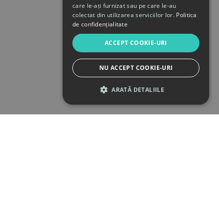
care le-ați furnizat sau pe care le-au
colectat din utilizarea serviciilor lor.
Politica
de confidențialitate
ACCEPT COOKIE-URI
NU ACCEPT COOKIE-URI
ARATĂ DETALIILE
STRICT NECESARE
DE PERFORMANȚĂ
DE TARGETARE
DE FUNCŢIONALITATE
Strict necesare
De performanță