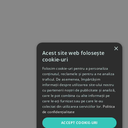
×
Acest site web folosește
cookie-uri
Folosim cookie-uri pentru a personaliza
conținutul, reclamele și pentru a ne analiza
traficul. De asemenea, împărtășim
informații despre utilizarea site-ului nostru
cu partenerii noștri de publicitate și analiză,
care le pot combina cu alte informații pe
care le-ați furnizat sau pe care le-au
colectat din utilizarea serviciilor lor.
Politica
de confidențialitate
ACCEPT COOKIE-URI