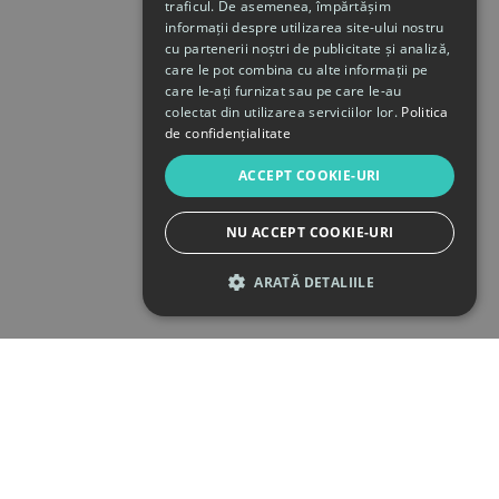
traficul. De asemenea, împărtășim
informații despre utilizarea site-ului nostru
cu partenerii noștri de publicitate și analiză,
care le pot combina cu alte informații pe
care le-ați furnizat sau pe care le-au
colectat din utilizarea serviciilor lor.
Politica
de confidențialitate
ACCEPT COOKIE-URI
NU ACCEPT COOKIE-URI
ARATĂ DETALIILE
STRICT NECESARE
DE PERFORMANȚĂ
DE TARGETARE
DE FUNCŢIONALITATE