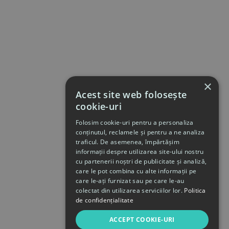
×
Acest site web folosește
cookie-uri
Folosim cookie-uri pentru a personaliza
conținutul, reclamele și pentru a ne analiza
traficul. De asemenea, împărtășim
informații despre utilizarea site-ului nostru
cu partenerii noștri de publicitate și analiză,
care le pot combina cu alte informații pe
care le-ați furnizat sau pe care le-au
colectat din utilizarea serviciilor lor.
Politica
de confidențialitate
ACCEPT COOKIE-URI