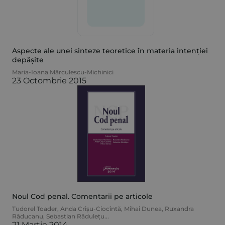
Aspecte ale unei sinteze teoretice în materia intenției
depășite
Maria-Ioana Mărculescu-Michinici
23 Octombrie 2015
Noul Cod penal. Comentarii pe articole
Tudorel Toader
,
Anda Crișu-Ciocîntă
,
Mihai Dunea
,
Ruxandra
Răducanu
,
Sebastian Rădulețu
...
21 Martie 2014