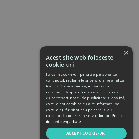
×
Acest site web folosește
cookie-uri
Folosim cookie-uri pentru a personaliza
conținutul, reclamele și pentru a ne analiza
traficul. De asemenea, împărtășim
informații despre utilizarea site-ului nostru
cu partenerii noștri de publicitate și analiză,
care le pot combina cu alte informații pe
care le-ați furnizat sau pe care le-au
colectat din utilizarea serviciilor lor.
Politica
de confidențialitate
ACCEPT COOKIE-URI