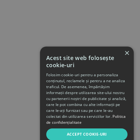
×
Acest site web folosește
cookie-uri
Folosim cookie-uri pentru a personaliza
conținutul, reclamele și pentru a ne analiza
traficul. De asemenea, împărtășim
informații despre utilizarea site-ului nostru
cu partenerii noștri de publicitate și analiză,
care le pot combina cu alte informații pe
care le-ați furnizat sau pe care le-au
colectat din utilizarea serviciilor lor.
Politica
de confidențialitate
ACCEPT COOKIE-URI