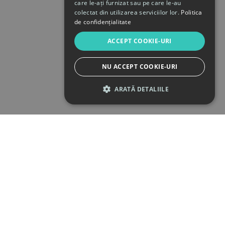
care le-ați furnizat sau pe care le-au
colectat din utilizarea serviciilor lor.
Politica
de confidențialitate
ACCEPT COOKIE-URI
NU ACCEPT COOKIE-URI
ARATĂ DETALIILE
STRICT NECESARE
DE PERFORMANȚĂ
DE TARGETARE
DE FUNCŢIONALITATE
Strict necesare
De performanță
De targetare
De funcţionalitate