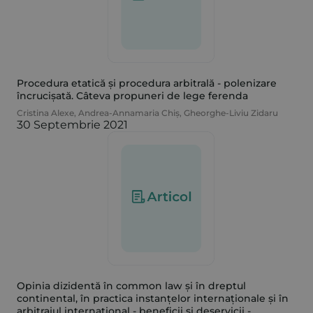
Procedura etatică și procedura arbitrală - polenizare
încrucișată. Câteva propuneri de lege ferenda
Cristina Alexe
,
Andrea-Annamaria Chiș
,
Gheorghe-Liviu Zidaru
30 Septembrie 2021
Opinia dizidentă în common law și în dreptul
continental, în practica instanțelor internaționale și în
arbitrajul internațional - beneficii și deservicii -