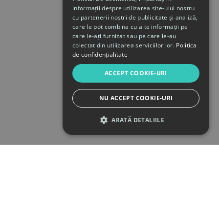
informații despre utilizarea site-ului nostru
cu partenerii noștri de publicitate și analiză,
care le pot combina cu alte informații pe
care le-ați furnizat sau pe care le-au
colectat din utilizarea serviciilor lor.
Politica
de confidențialitate
ACCEPT COOKIE-URI
NU ACCEPT COOKIE-URI
ARATĂ DETALIILE
STRICT NECESARE
DE PERFORMANȚĂ
DE TARGETARE
DE FUNCŢIONALITATE