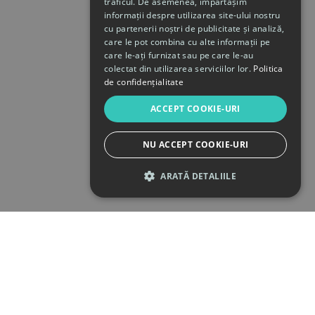
traficul. De asemenea, împărtășim
informații despre utilizarea site-ului nostru
cu partenerii noștri de publicitate și analiză,
care le pot combina cu alte informații pe
care le-ați furnizat sau pe care le-au
colectat din utilizarea serviciilor lor.
Politica
de confidențialitate
ACCEPT COOKIE-URI
NU ACCEPT COOKIE-URI
ARATĂ DETALIILE
STRICT NECESARE
DE PERFORMANȚĂ
DE TARGETARE
DE FUNCŢIONALITATE