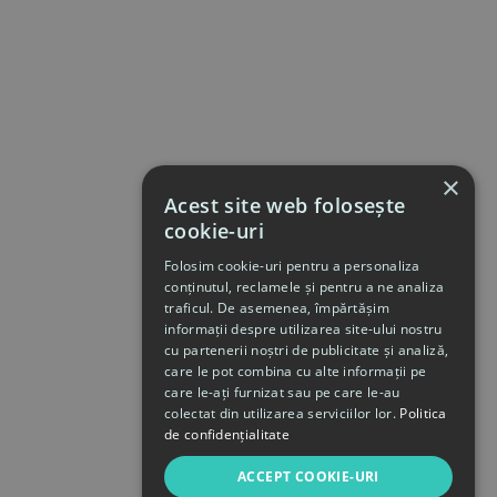
×
Acest site web folosește
cookie-uri
Folosim cookie-uri pentru a personaliza
conținutul, reclamele și pentru a ne analiza
traficul. De asemenea, împărtășim
informații despre utilizarea site-ului nostru
cu partenerii noștri de publicitate și analiză,
care le pot combina cu alte informații pe
care le-ați furnizat sau pe care le-au
colectat din utilizarea serviciilor lor.
Politica
de confidențialitate
ACCEPT COOKIE-URI