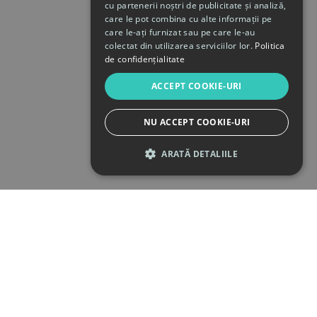
cu partenerii noștri de publicitate și analiză,
care le pot combina cu alte informații pe
care le-ați furnizat sau pe care le-au
colectat din utilizarea serviciilor lor.
Politica
de confidențialitate
ACCEPT COOKIE-URI
NU ACCEPT COOKIE-URI
ARATĂ DETALIILE
STRICT NECESARE
DE PERFORMANȚĂ
DE TARGETARE
DE FUNCŢIONALITATE