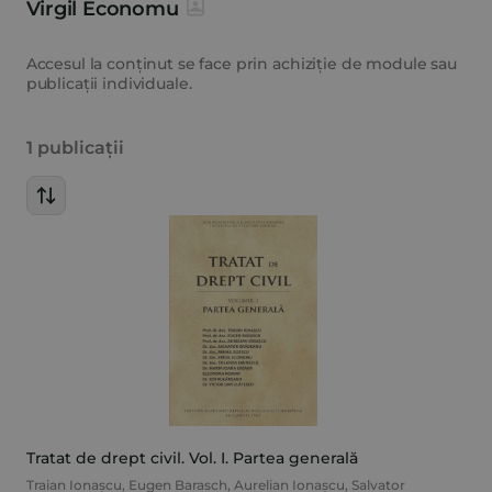
Virgil Economu
Accesul la conținut se face prin achiziție de module sau
publicații individuale.
1 publicații
Tratat de drept civil. Vol. I. Partea generală
Traian Ionașcu
,
Eugen Barasch
,
Aurelian Ionașcu
,
Salvator