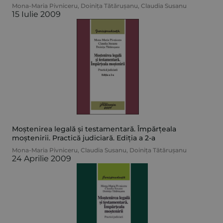
Mona-Maria Pivniceru
,
Doinița Tătărușanu
,
Claudia Susanu
15 Iulie 2009
Moștenirea legală și testamentară. Împărțeala
moștenirii. Practică judiciară. Ediția a 2-a
Mona-Maria Pivniceru
,
Claudia Susanu
,
Doinița Tătărușanu
24 Aprilie 2009