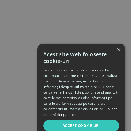
×
Acest site web folosește
cookie-uri
Folosim cookie-uri pentru a personaliza
conținutul, reclamele și pentru a ne analiza
traficul. De asemenea, împărtășim
informații despre utilizarea site-ului nostru
cu partenerii noștri de publicitate și analiză,
care le pot combina cu alte informații pe
care le-ați furnizat sau pe care le-au
colectat din utilizarea serviciilor lor.
Politica
de confidențialitate
ACCEPT COOKIE-URI