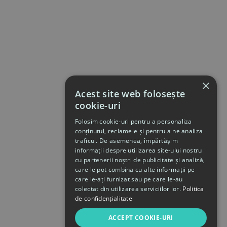
×
Acest site web folosește
cookie-uri
Folosim cookie-uri pentru a personaliza
conținutul, reclamele și pentru a ne analiza
traficul. De asemenea, împărtășim
informații despre utilizarea site-ului nostru
cu partenerii noștri de publicitate și analiză,
care le pot combina cu alte informații pe
care le-ați furnizat sau pe care le-au
colectat din utilizarea serviciilor lor.
Politica
de confidențialitate
ACCEPT COOKIE-URI