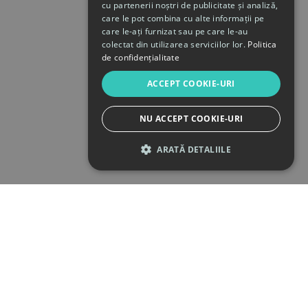
cu partenerii noștri de publicitate și analiză,
care le pot combina cu alte informații pe
care le-ați furnizat sau pe care le-au
colectat din utilizarea serviciilor lor.
Politica
de confidențialitate
ACCEPT COOKIE-URI
NU ACCEPT COOKIE-URI
ARATĂ DETALIILE
STRICT NECESARE
DE PERFORMANȚĂ
DE TARGETARE
DE FUNCŢIONALITATE