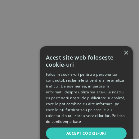
×
Acest site web folosește
cookie-uri
Folosim cookie-uri pentru a personaliza
conținutul, reclamele și pentru a ne analiza
traficul. De asemenea, împărtășim
informații despre utilizarea site-ului nostru
cu partenerii noștri de publicitate și analiză,
care le pot combina cu alte informații pe
care le-ați furnizat sau pe care le-au
colectat din utilizarea serviciilor lor.
Politica
de confidențialitate
ACCEPT COOKIE-URI