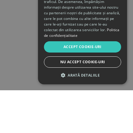
traficul. De asemenea, împărtășim
informații despre utilizarea site-ului nostru
cu partenerii noștri de publicitate și analiză,
care le pot combina cu alte informații pe
care le-ați furnizat sau pe care le-au
colectat din utilizarea serviciilor lor.
Politica
de confidențialitate
ACCEPT COOKIE-URI
NU ACCEPT COOKIE-URI
ARATĂ DETALIILE
STRICT NECESARE
DE PERFORMANȚĂ
DE TARGETARE
DE FUNCŢIONALITATE