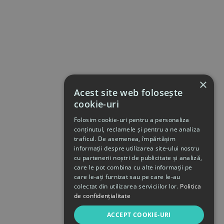
×
Acest site web folosește
cookie-uri
Folosim cookie-uri pentru a personaliza
conținutul, reclamele și pentru a ne analiza
traficul. De asemenea, împărtășim
informații despre utilizarea site-ului nostru
cu partenerii noștri de publicitate și analiză,
care le pot combina cu alte informații pe
care le-ați furnizat sau pe care le-au
colectat din utilizarea serviciilor lor.
Politica
de confidențialitate
ACCEPT COOKIE-URI