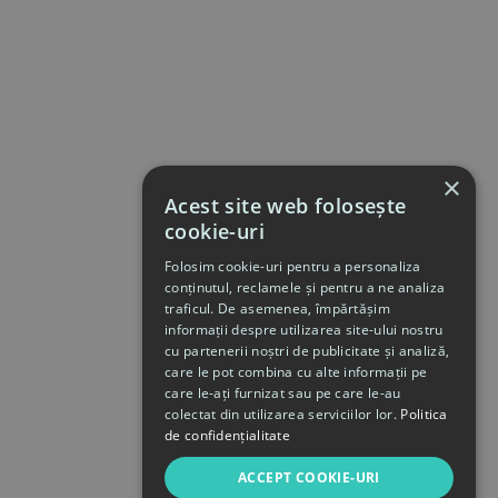
×
Acest site web folosește
cookie-uri
Folosim cookie-uri pentru a personaliza
conținutul, reclamele și pentru a ne analiza
traficul. De asemenea, împărtășim
informații despre utilizarea site-ului nostru
cu partenerii noștri de publicitate și analiză,
care le pot combina cu alte informații pe
care le-ați furnizat sau pe care le-au
colectat din utilizarea serviciilor lor.
Politica
de confidențialitate
ACCEPT COOKIE-URI