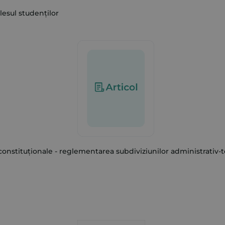
lesul studenților
constituționale - reglementarea subdiviziunilor administrativ-te