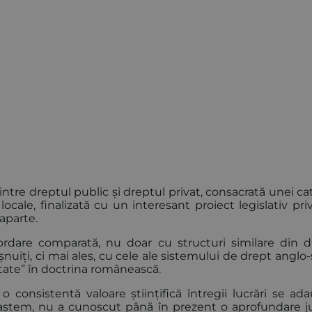
intre dreptul public și dreptul privat, consacrată unei ca
locale, finalizată cu un interesant proiect legislativ priv
 aparte.
rdare comparată, nu doar cu structuri similare din d
iți, ci mai ales, cu cele ale sistemului de drept anglo-
ntate” în doctrina românească.
 consistentă valoare științifică întregii lucrări se ada
ștem, nu a cunoscut până în prezent o aprofundare ju