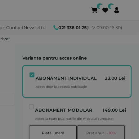
ort
Contact
Newsletter
021 336 01 25
(L-V 09:00-16:30)
rivat
Variante pentru acces online
ABONAMENT INDIVIDUAL
23.00 Lei
Acces doar la această publicație
ABONAMENT MODULAR
149.00 Lei
Acces la toate publicațiile din modulul cumpărat
Plată lunară
Preț anual
- 10%