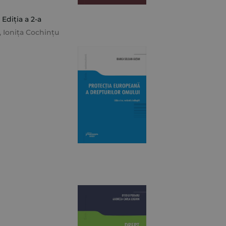
 Ediția a 2-a
,
Ionița Cochințu