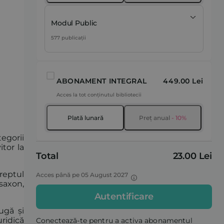
Modul Public
577 publicații
ABONAMENT INTEGRAL
449.00 Lei
Acces la tot conținutul bibliotecii
Plată lunară
Preț anual
- 10%
tegorii
itor la
Total
23.00 Lei
reptul
Acces până pe 05 August 2027
saxon,
Autentificare
ugă și
ridică
Conectează-te pentru a activa abonamentul