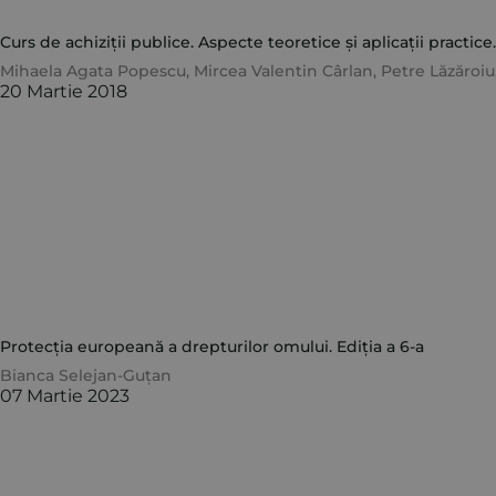
Curs de achiziții publice. Aspecte teoretice și aplicații practice.
Mihaela Agata Popescu
,
Mircea Valentin Cârlan
,
Petre Lăzăroiu
20 Martie 2018
Protecția europeană a drepturilor omului. Ediția a 6-a
Bianca Selejan-Guțan
07 Martie 2023