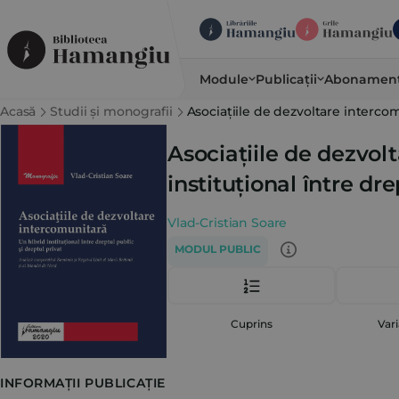
Module
Publicații
Abonamen
Acasă
Studii și monografii
Asociațiile de dezvoltare intercomu
Asociațiile de dezvol
instituțional între dre
Vlad-Cristian Soare
MODUL PUBLIC
Cuprins
Vari
INFORMAȚII PUBLICAȚIE