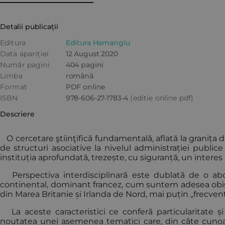
Detalii publicații
Editura
Editura Hamangiu
Data apariției
12 August 2020
Număr pagini
404 pagini
Limba
română
Format
PDF online
ISBN
978-606-27-1783-4
(editie online pdf)
Descriere
O cercetare ştiinţifică fundamentală, aflată la granița d
de structuri asociative la nivelul administrației publice 
instituția aprofundată, trezește, cu siguranță, un interes
Perspectiva interdisciplinară este dublată de o abo
continental, dominant francez, cum suntem adesea obișnu
din Marea Britanie și Irlanda de Nord, mai puțin „frecve
La aceste caracteristici ce conferă particularitate și o
noutatea unei asemenea tematici care, din câte cunoa