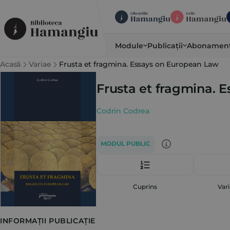
Module
Publicații
Abonamen
Acasă
Variae
Frusta et fragmina. Essays on European Law
Frusta et fragmina. 
Codrin Codrea
MODUL PUBLIC
Cuprins
Vari
INFORMAȚII PUBLICAȚIE