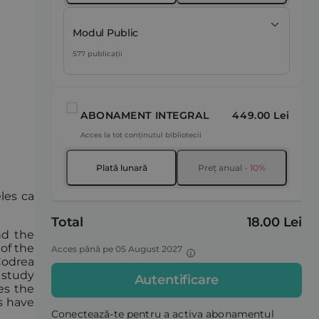
Modul Public
577 publicații
ABONAMENT INTEGRAL
449.00 Lei
Acces la tot conținutul bibliotecii
Plată lunară
Preț anual
- 10%
les ca
Total
18.00 Lei
nd the
of the
Acces până pe 05 August 2027
Codrea
 study
Autentificare
es the
s have
Conectează-te pentru a activa abonamentul