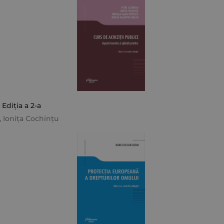
 Ediția a 2-a
,
Ionița Cochințu