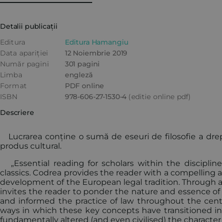
Detalii publicații
Editura
Editura Hamangiu
Data apariției
12 Noiembrie 2019
Număr pagini
301 pagini
Limba
engleză
Format
PDF online
ISBN
978-606-27-1530-4
(editie online pdf)
Descriere
Lucrarea conține o sumă de eseuri de filosofie a drep
produs cultural.
„Essential reading for scholars within the disciplines
classics. Codrea provides the reader with a compelling 
development of the European legal tradition. Through a 
invites the reader to ponder the nature and essence o
and informed the practice of law throughout the centur
ways in which these key concepts have transitioned 
fundamentally altered (and even civilised) the characte