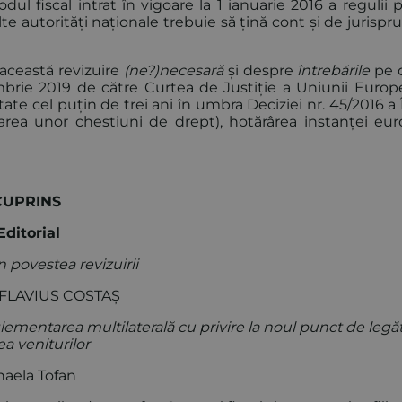
dul fiscal intrat în vigoare la 1 ianuarie 2016 a regulii p
 alte autorități naționale trebuie să țină cont și de jurisp
această revizuire
(ne?)necesară
și despre
întrebările
pe c
mbrie 2019 de către Curtea de Justiție a Uniunii Europ
te cel puțin de trei ani în umbra Deciziei nr. 45/2016 a 
area unor chestiuni de drept), hotărârea instanței eu
UPRINS
ditorial
in povestea revizuirii
LAVIUS COSTAȘ
lementarea multilaterală cu privire la noul punct de legăt
ea veniturilor
aela Tofan