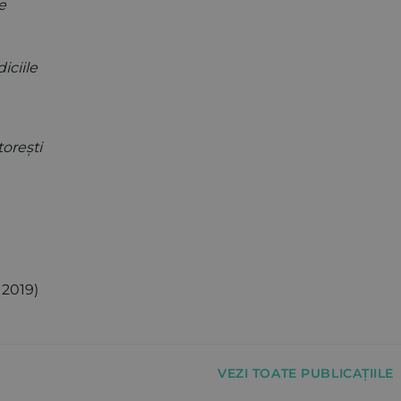
e
iciile
torești
 2019)
VEZI TOATE PUBLICAȚIILE