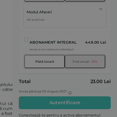
Modul Afaceri
461 publicații
ABONAMENT INTEGRAL
449.00 Lei
Acces la tot conținutul bibliotecii
Plată lunară
Preț anual
- 10%
Total
23.00 Lei
ptului
 către
Acces până pe 05 August 2027
Autentificare
tul că
pă cum
 a fost
Conectează-te pentru a activa abonamentul