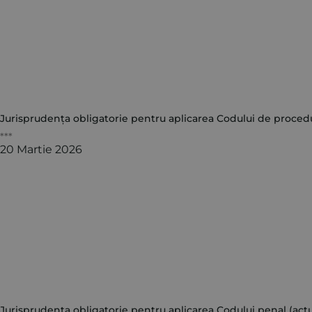
Jurisprudența obligatorie pentru aplicarea Codului de procedură
***
20 Martie 2026
Jurisprudența obligatorie pentru aplicarea Codului penal (actua