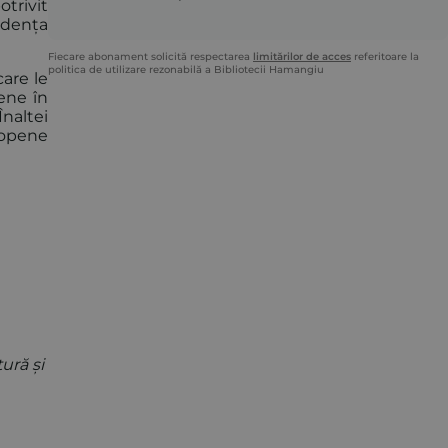
otrivit
rudența
Fiecare abonament solicită respectarea
limitărilor de acces
referitoare la
politica de utilizare rezonabilă a Bibliotecii Hamangiu
are le
ene în
Înaltei
ropene
ură și