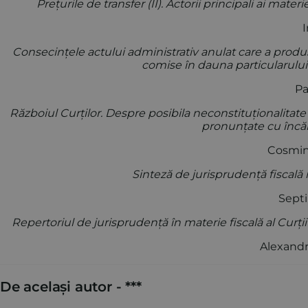
Prețurile de transfer (II). Actorii principali ai materi
Ir
Consecințele actului administrativ anulat care a produs
comise în dauna particularului
Pau
Războiul Curților. Despre posibila neconstituționalitate a 
pronunțate cu încă
Cosmin 
Sinteză de jurisprudență fiscală 
Septi
Repertoriul de jurisprudență în materie fiscală al Curți
Alexandr
De același autor -
***