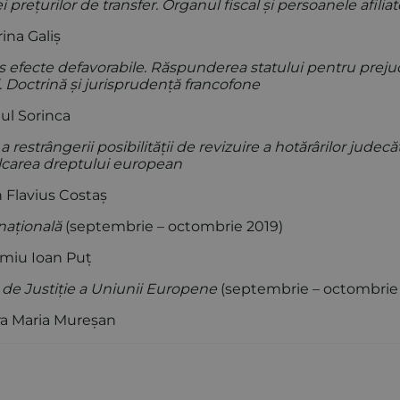
ei prețurilor de transfer. Organul fiscal și persoanele afiliat
ina Galiș
 efecte defavorabile. Răspunderea statului pentru prejud
. Doctrină și jurisprudență francofone
l Sorinca
restrângerii posibilității de revizuire a hotărârilor judecă
lcarea dreptului european
Flavius Costaș
națională
(septembrie – octombrie 2019)
miu Ioan Puț
i de Justiție a Uniunii Europene
(septembrie – octombrie
a Maria Mureșan