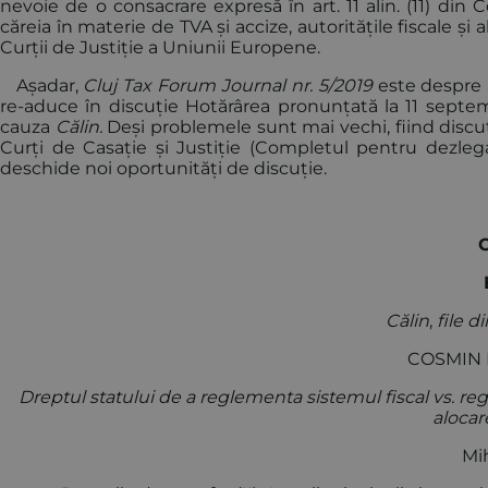
nevoie de o consacrare expresă în art. 11 alin. (11) din Co
căreia în materie de TVA și accize, autoritățile fiscale și
Curții de Justiție a Uniunii Europene.
Așadar,
Cluj Tax Forum Journal nr. 5/2019
este despre 
re-aduce în discuție Hotărârea pronunțată la 11 septe
cauza
Călin.
Deși problemele sunt mai vechi, fiind discuta
Curți de Casație și Justiție (Completul pentru dezleg
deschide noi oportunități de discuție.
C
E
Călin
,
file d
COSMIN F
Dreptul statului de a reglementa sistemul fiscal vs. reg
alocar
Mih