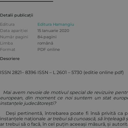
Detalii publicații
Editura
Editura Hamangiu
Data apariției
15 Ianuarie 2020
Număr pagini
84 pagini
Limba
română
Format
PDF online
Descriere
ISSN 2821– 8396 ISSN – L 2601 – 5730 (editie online pdf)
Mai avem nevoie de motivul special de revizuire pentru 
european, din moment ce noi suntem un stat european
instanțele judecătorești?
Deși pertinentă, întrebarea poate fi însă privită ca pu
instanțele naționale
ar trebui să cunoască, să înțeleagă ș
ar trebui să o facă, în cel puțin aceeași măsură, și autorit