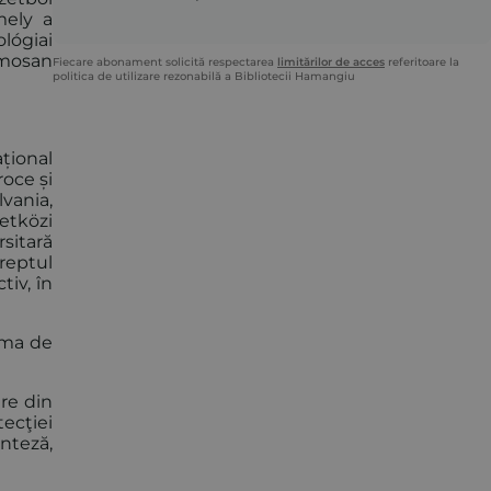
mely a
lógiai
amosan
Fiecare abonament solicită respectarea
limitărilor de acces
referitoare la
politica de utilizare rezonabilă a Bibliotecii Hamangiu
ațional
roce și
vania,
etközi
rsitară
dreptul
tiv, în
ama de
are din
ecţiei
anteză,