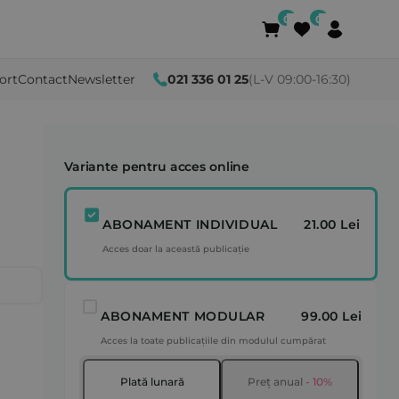
ort
Contact
Newsletter
021 336 01 25
(L-V 09:00-16:30)
Variante pentru acces online
ABONAMENT INDIVIDUAL
21.00 Lei
Acces doar la această publicație
ABONAMENT MODULAR
99.00 Lei
Acces la toate publicațiile din modulul cumpărat
Plată lunară
Preț anual
- 10%