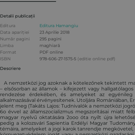
Detalii publicații
Editura
Editura Hamangiu
Data apariției
23 Aprilie 2018
Număr pagini
295 pagini
Limba
maghiară
Format
PDF online
ISBN
978-606-27-1575-5
(editie online pdf)
Descriere
A nemzetközi jog azoknak a kötelezőnek tekintett mag
– elsősorban az államok – kifejezett vagy hallgatólag
rendezése érdekében, és amelyeket az egyénileg 
alkalmazásával érvényesítenek. Utoljára Romániában, 
jelent meg (Takáts Lajos: Tudnivalók a nemzetközi jogról,
6o évvel az államszocializmus megszorításai miatt f
magyar nyelvű oktatására 2ooo óta nyílt újra lehető
pedig a kolozsvári Sapientia Erdélyi Magyar Tudomány
témáira, amelyeket a jogi karok tanrendje megkövetel, 
környezetvédelem jogát vagy a nemzetközi gazdasági jo