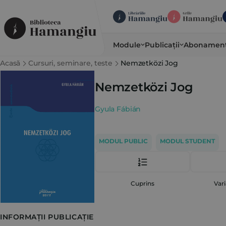
Module
Publicații
Abonamen
Acasă
Cursuri, seminare, teste
Nemzetközi Jog
Nemzetközi Jog
Gyula Fábián
MODUL PUBLIC
MODUL STUDENT
Cuprins
Vari
INFORMAȚII PUBLICAȚIE