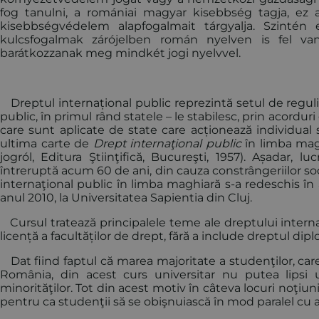
fog tanulni, a romániai magyar kisebbség tagja, ez 
kisebbségvédelem alapfogalmait tárgyalja. Szintén
kulcsfogalmak zárójelben román nyelven is fel va
barátkozzanak meg mindkét jogi nyelvvel.
Dreptul internațional public reprezintă setul de reguli 
public, în primul rând statele – le stabilesc, prin acordur
care sunt aplicate de state care acționează individual 
ultima carte de
Drept internaţional public
în limba magh
jogról, Editura Ştiinţifică, Bucureşti, 1957). Așadar, lu
întreruptă acum 60 de ani, din cauza constrângeriilor so
internaţional public în limba maghiară s-a redeschis în 
anul 2010, la Universitatea Sapientia din Cluj.
Cursul tratează principalele teme ale dreptului interna
licență a facultăților de drept, fără a include dreptul dip
Dat fiind faptul că marea majoritate a studenţilor, care
România, din acest curs universitar nu putea lipsi u
minorităţilor. Tot din acest motiv în câteva locuri noţiu
pentru ca studenţii să se obişnuiască în mod paralel cu 