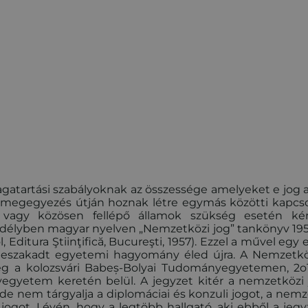
atartási szabályoknak az összessége amelyeket e jog a
os megegyezés útján hoznak létre egymás közötti kapcso
vagy közösen fellépő államok szükség esetén ké
Erdélyben magyar nyelven „Nemzetközi jog” tankönyv 19
 Editura Ştiinţifică, Bucureşti, 1957). Ezzel a művel egy 
élbeszakadt egyetemi hagyomány éled újra. A Nemzetkö
ség a kolozsvári Babeș-Bolyai Tudományegyetemen, 2o
egyetem keretén belül. A jegyzet kitér a nemzetközi 
de nem tárgyalja a diplomáciai és konzuli jogot, a nemz
got. Lévén, hogy a legtöbb hallgató, aki ebből a jegy