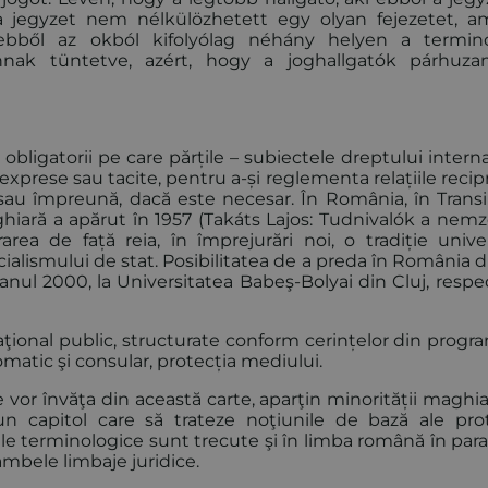
a jegyzet nem nélkülözhetett egy olyan fejezetet, a
 ebből az okból kifolyólag néhány helyen a termino
nnak tüntetve, azért, hogy a joghallgatók párhuz
obligatorii pe care părțile – subiectele dreptului intern
i exprese sau tacite, pentru a-și reglementa relațiile recip
sau împreună, dacă este necesar. În România, în Transil
iară a apărut în 1957 (Takáts Lajos: Tudnivalók a nemz
crarea de față reia, în împrejurări noi, o tradiție unive
cialismului de stat. Posibilitatea de a preda în România 
anul 2000, la Universitatea Babeş-Bolyai din Cluj, respec
ţional public, structurate conform cerințelor din progr
lomatic şi consular, protecția mediului.
 vor învăţa din această carte, aparţin minorității maghi
n capitol care să trateze noţiunile de bază ale prot
nile terminologice sunt trecute şi în limba română în par
ambele limbaje juridice.