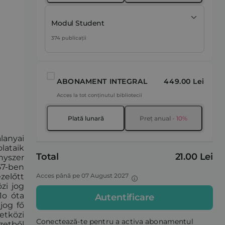
Modul Student
374 publicații
ABONAMENT INTEGRAL
449.00 Lei
Acces la tot conținutul bibliotecii
Plată lunară
Preț anual
- 10%
lanyai
lataik
Total
21.00 Lei
nyszer
57-ben
ezelőtt
Acces până pe 07 August 2027
zi jog
1o óta
Autentificare
jog fő
etközi
Conectează-te pentru a activa abonamentul
zetből