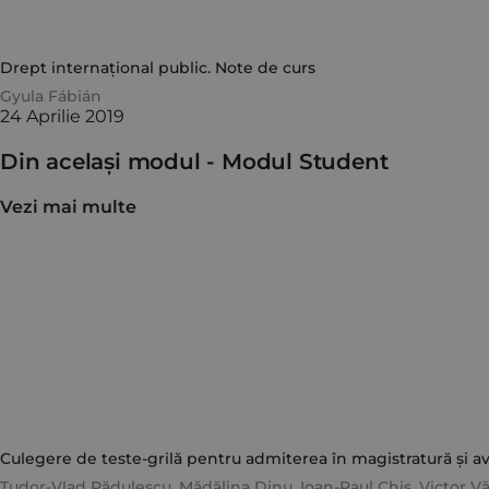
Drept internațional public. Note de curs
Gyula Fábián
24 Aprilie 2019
Din același modul -
Modul Student
Vezi mai multe
Culegere de teste-grilă pentru admiterea în magistratură și avo
Tudor-Vlad Rădulescu
,
Mădălina Dinu
,
Ioan-Paul Chiș
,
Victor V