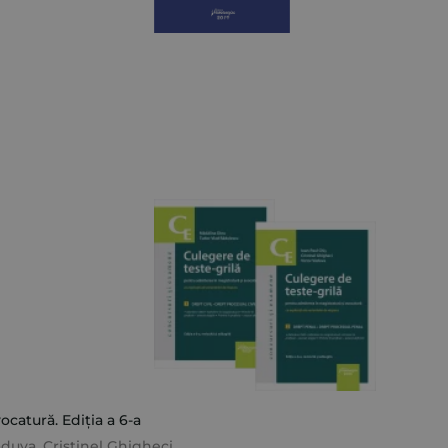
catură. Ediția a 6-a
ăduva
,
Cristinel Ghigheci