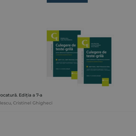
catură. Ediția a 7-a
lescu
,
Cristinel Ghigheci