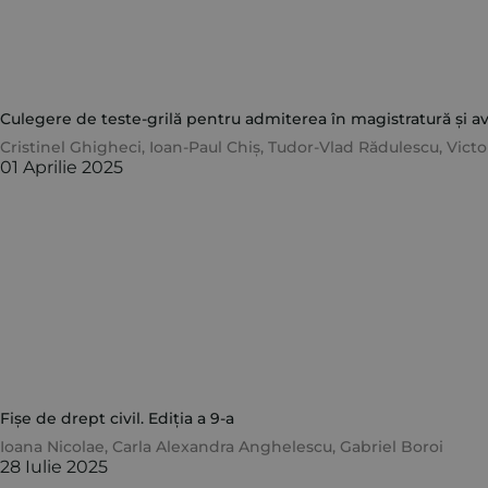
Culegere de teste-grilă pentru admiterea în magistratură și avo
Cristinel Ghigheci
,
Ioan-Paul Chiș
,
Tudor-Vlad Rădulescu
,
Vict
01 Aprilie 2025
Fișe de drept civil. Ediția a 9-a
Ioana Nicolae
,
Carla Alexandra Anghelescu
,
Gabriel Boroi
28 Iulie 2025