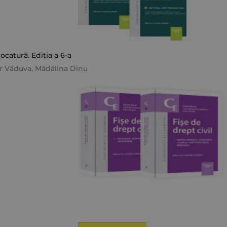
catură. Ediția a 6-a
or Văduva
,
Mădălina Dinu