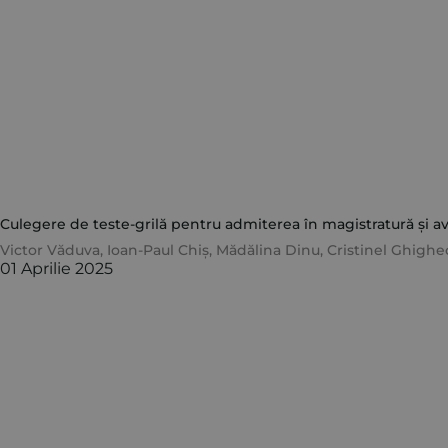
Culegere de teste-grilă pentru admiterea în magistratură și avo
Victor Văduva
,
Ioan-Paul Chiș
,
Mădălina Dinu
,
Cristinel Ghighe
01 Aprilie 2025