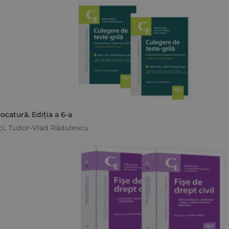
catură. Ediția a 6-a
ci
,
Tudor-Vlad Rădulescu