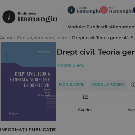
Module
Publicații
Abonamen
Acasă
Cursuri, seminare, teste
Drept civil. Teoria generală. S
Drept civil. Teoria ge
Violeta Slavu
MODUL CIVIL
MODUL STUDENT
Cuprins
Vari
INFORMAȚII PUBLICAȚIE