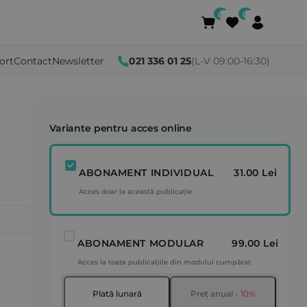
ort
Contact
Newsletter
021 336 01 25
(L-V 09:00-16:30)
Variante pentru acces online
ABONAMENT INDIVIDUAL
31.00 Lei
Acces doar la această publicație
ABONAMENT MODULAR
99.00 Lei
Acces la toate publicațiile din modulul cumpărat
Plată lunară
Preț anual
- 10%