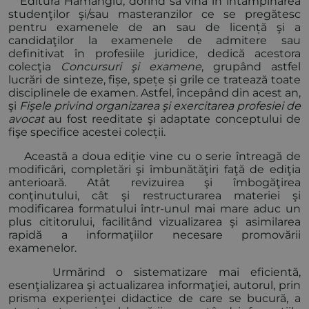
Editura Hamangiu, dorind să vină în întâmpinarea
studenţilor şi/sau masteranzilor ce se pregătesc
pentru examenele de an sau de licență şi a
candidaţilor la examenele de admitere sau
definitivat în profesiile juridice, dedică acestora
colecţia
Concursuri şi examene
, grupând astfel
lucrări de sinteze, fișe, spețe și grile ce tratează toate
disciplinele de examen. Astfel, începând din acest an,
şi
Fişele privind organizarea şi exercitarea profesiei de
avocat
au fost reeditate şi adaptate conceptului de
fişe specifice acestei colecții.
Această a doua ediţie vine cu o serie întreagă de
modificări, completări şi îmbunătăţiri faţă de ediţia
anterioară. Atât revizuirea şi îmbogăţirea
conţinutului, cât şi restructurarea materiei şi
modificarea formatului într-unul mai mare aduc un
plus cititorului, facilitând vizualizarea şi asimilarea
rapidă a informaţiilor necesare promovării
examenelor.
Urmărind o sistematizare mai eficientă,
esenţializarea şi actualizarea informaţiei, autorul, prin
prisma experienţei didactice de care se bucură, a