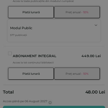
Acces la toate publicațiile din modulul cumpărat
Plată lunară
Preț anual
- 10%
Modul Public
577 publicații
ABONAMENT INTEGRAL
449.00 Lei
Acces la tot conținutul bibliotecii
Plată lunară
Preț anual
- 10%
Total
48.00 Lei
Acces până pe 06 August 2027