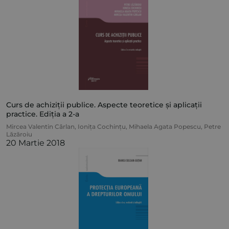
Curs de achiziții publice. Aspecte teoretice și aplicații
practice. Ediția a 2-a
Mircea Valentin Cârlan
,
Ionița Cochințu
,
Mihaela Agata Popescu
,
Petre
Lăzăroiu
20 Martie 2018