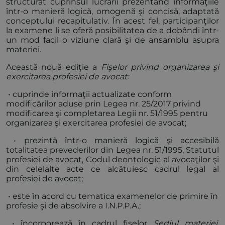
structurat cuprinsul lucrării prezentând informaţiile
într-o manieră logică, omogenă şi concisă, adaptată
conceptului recapitulativ. În acest fel, participanţilor
la examene li se oferă posibilitatea de a dobândi într-
un mod facil o viziune clară şi de ansamblu asupra
materiei.
Această nouă ediţie a
Fişelor privind organizarea şi
exercitarea profesiei de avocat:
• cuprinde informaţii actualizate conform
modificărilor aduse prin Legea nr. 25/2017 privind
modificarea şi completarea Legii nr. 51/1995 pentru
organizarea şi exercitarea profesiei de avocat;
• prezintă într-o manieră logică şi accesibilă
totalitatea prevederilor din Legea nr. 51/1995, Statutul
profesiei de avocat, Codul deontologic al avocaţilor şi
din celelalte acte ce alcătuiesc cadrul legal al
profesiei de avocat;
• este în acord cu tematica examenelor de primire în
profesie şi de absolvire a I.N.P.P.A.;
• încorporează în cadrul fişelor
Sediul materiei,