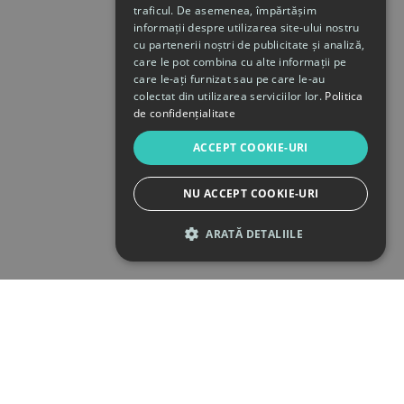
traficul. De asemenea, împărtășim
informații despre utilizarea site-ului nostru
cu partenerii noștri de publicitate și analiză,
care le pot combina cu alte informații pe
care le-ați furnizat sau pe care le-au
colectat din utilizarea serviciilor lor.
Politica
de confidențialitate
ACCEPT COOKIE-URI
NU ACCEPT COOKIE-URI
ARATĂ DETALIILE
STRICT NECESARE
DE PERFORMANȚĂ
DE TARGETARE
DE FUNCŢIONALITATE