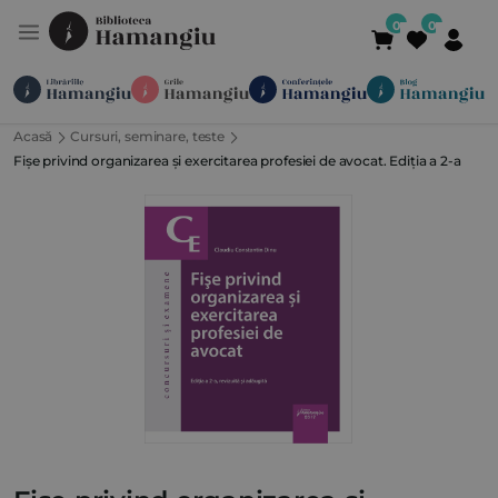
Acasă
Cursuri, seminare, teste
Module
Publicații
Abonamente
Fișe privind organizarea și exercitarea profesiei de avocat. Ediția a 2-a
Suport
Contact
Newsletter
021 336 01 25
(L-V 09:00-