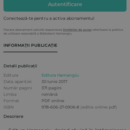
Autentificare
Conectează-te pentru a activa abonamentul
Fiecare abonament solicită respectarea
limitărilor de acces
referitoare la politica
de utilizare rezonabilă a Bibliotecii Hamangiu
INFORMAȚII PUBLICAȚIE
Detalii publicații
Editura
Editura Hamangiu
Data apariției
30 Iunie 2017
Număr pagini
371 pagini
Limba
română
Format
PDF online
ISBN
978-606-27-0906-8
(editie online pdf)
Descriere